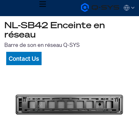
MENU
Q-
Languag
SYS
Audio
QSYS.com (English)
NL-SB42 Enceinte en
Products
India (English)
Homepage
réseau
Deutsch
Español
Barre de son en réseau Q-SYS
Français
日本語
Contact Us
한국어