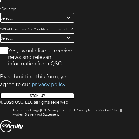
*
Country:
*
What Business Are You More Interested In?
*
Yes, I would like to receive
news and relevant
information from QSC.
By submitting this form, you
agree to our
privacy policy
.
SIGN UP
©2026 QSC, LLC all rights reserved
(Opens
(Opens
(Opens
(Opens
Trademark Usage
U.S. Privacy Notice
EU Privacy Notice
Cookie Policy
in
(Opens
in
in
in
Modern Slavery Act Statement
new
in
new
new
new
(Opens
window)
new
window)
window)
window)
window)
in
new