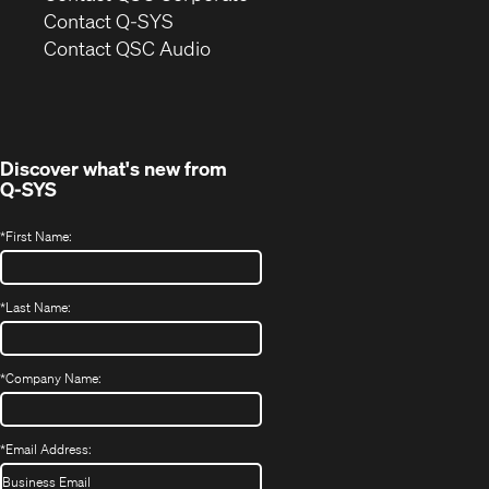
in
Contact Q-SYS
(Opens
new
Contact QSC Audio
in
window)
new
window)
Discover what's new from
Q-SYS
*
First Name:
*
Last Name:
*
Company Name:
*
Email Address: