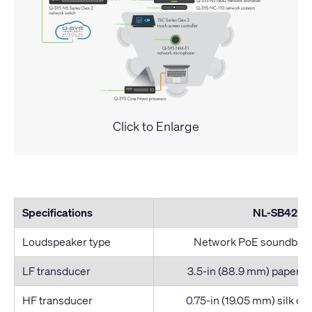
Click to Enlarge
Specifications
NL-SB42
Loudspeaker type
Network PoE soundbar 
LF transducer
3.5-in (88.9 mm) paper c
HF transducer
0.75-in (19.05 mm) silk d