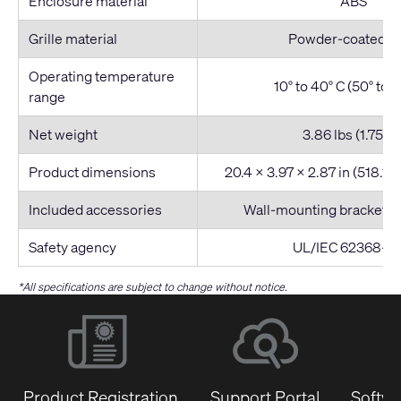
Enclosure material
ABS
Grille material
Powder-coated st
Operating temperature
10° to 40° C (50° to 1
range
Net weight
3.86 lbs (1.75 kg
Product dimensions
20.4 x 3.97 x 2.87 in (518.1 
Included accessories
Wall-mounting bracket, r
Safety agency
UL/IEC 62368-1,
*All specifications are subject to change without notice.
Product Registration
Support Portal
Softwa