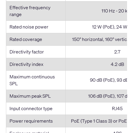
Effective frequency
110 Hz - 20 kH
range
Rated noise power
12 W (PoE), 24 W (
Rated coverage
150° horizontal, 160° vertical 
Directivity factor
2.7
Directivity index
4.2 dB
Maximum continuous
90 dB (PoE), 93 dB (
SPL
Maximum peak SPL
106 dB (PoE), 107 dB 
Input connector type
RJ45
Power requirements
PoE (Type 1 Class 3) or PoE+ (