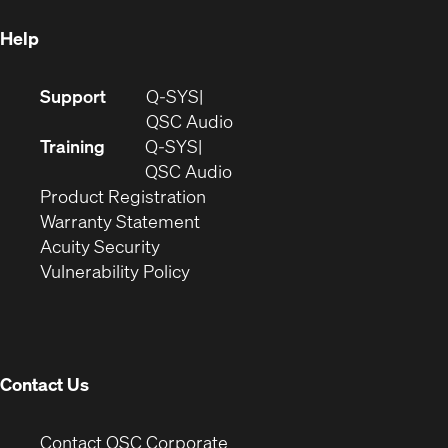
Help
(Opens
Support
Q-SYS
in
(Opens
QSC Audio
new
in
Training
Q-SYS
window)
(Opens
new
QSC Audio
(Opens
in
window)
Product Registration
(Opens
in
new
Warranty Statement
in
new
window)
Acuity Security
(Opens
new
window)
Vulnerability Policy
in
window)
new
window)
Contact Us
(Opens
Contact QSC Corporate