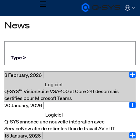
MENU
Q-
Languag
SYS
Audio
QSYS.com (English)
News
Products
India (English)
Homepage
Deutsch
Español
Français
日本語
Type >
한국어
3 February, 2026
Ope
Logiciel
Q-SYS™ VisionSuite VSA-100 et Core 24f désormais
certifiés pour Microsoft Teams
20 January, 2026
Costa Mesa, Californie (3 février 2026) – QSC®, leader
Ope
du marché des solutions audio, vidéo et de contrôle, a
Logiciel
annoncé aujourd'hui que le processeur Q-SYS Core
Q-SYS annonce une nouvelle intégration avec
24f et l'Accélérateur d'IA Q-SYS VisionSuite VSA-
ServiceNow afin de relier les flux de travail AV et IT
100 sont désormais certifiés pour Microsoft Teams,
15 January, 2026
Costa Mesa, Californie (20 janvier 2026) – QSC
Ope
élargissant ainsi le portefeuille Q-SYS de solutions