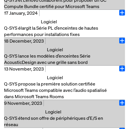
éventail d'applications dans l'hôtellerie, le
matérielle et logicielle pour les systèmes de
du marketing et de l’écosystème. Dans le même
laboratoire AV intelligent à la pointe de la technologie,
Compute Bundle certifié pour Microsoft Teams
divertissement et bien plus. Les nouvelles enceintes
collaboration,…
temps, après une décennie de bons et loyaux
où les visiteurs peuvent découvrir des
17 January, 2024
COSTA MESA, Californie, (7 décembre 2023) – Q-
de la Série AcousticDesign™, certifiées pour les
Ope
services, Chris Humphrey, vice-président senior du
démonstrations live des dernières technologies Q-
En savoir plus
SYS, une division de QSC LLC, a le plaisir d’annoncer
principales plates-formes UC, offrent des
Logiciel
marketing, a annoncé son départ à la retraite à
SYS et suivre des formations avancées. L'équipe
que le UC Compute Bundle de Q-SYS pour Microsoft
caractéristiques tonales cohérentes avec celles de
Q-SYS élargit la Série PL d’enceintes de hautes
compter du mois de mai. Depuis qu’il a rejoint Q-SYS
locale se concentrera sur les grands comptes, comme
Teams Rooms est désormais certifié pour Microsoft
l'ensemble du catalogue de la Série AD, ce qui permet
performances pour installations fixes
en 2020 au poste de vice-président Développement
point de contact initial…
Teams. Ce bundle permet de rationaliser la
aux intégrateurs de concevoir des solutions audio
18 December, 2023
Costa Mesa, Californie (17 janvier 2024) – Q-SYS, une
et alliances d’entreprise et qu’il est devenu membre
Ope
conception, l'acquisition et le déploiement de
adaptées aux besoins spécifiques de chaque espace.
En savoir plus
division de QSC LLC, étend son catalogue Série PL
de l’équipe dirigeante, Jason Moss a eu un impact
Logiciel
solutions pour les espaces à fort impact. Q-SYS est
Le design sans bord et à montage pour faux plafond
d’enceintes haute performance avec le lancement des
significatif sur la direction de l’entreprise. Sa vaste
Q-SYS lance les modèles d’enceintes Série
une plate-forme audio, vidéo et de contrôle basée sur
répond aux besoins architecturaux actuels,
enceintes coaxiales large bande PL-CA. Ce lancement
expérience dans les domaines du marketing, des
AcousticDesign avec une grille sans bord
logiciel offrant une expérience complète aux
garantissant une intégration parfaite dans…
permet d’apporter un son de qualité supérieure
ventes et des produits a contribué à renforcer la
13 November, 2023
COSTA MESA, Californie, (9 novembre 2023) – Q-
utilisateurs dans les espaces à fort impact. Grâce à
Ope
partout dans les lieux de divertissement, les
marque Q-SYS grâce à des partenariats stratégiques
En savoir plus
SYS, une division de QSC LLC, a le plaisir d’annoncer
des fonctions telles que l'automatisation des salles, la
Logiciel
entreprises ou les établissements d'enseignement
avec des leaders du secteur comme Google, Intel et
que les enceintes de plafond AcousticDesign (AD) à
commutation multi-caméras automatique, la
Q-SYS propose la première solution certifiée
supérieur qui ont besoin de meilleures performances
Microsoft, et à étendre sa présence dans l’industrie
haut-parleur 4 et 6 pouces bénéficient d’un nouveau
distribution vidéo HDMI et bien d'autres encore, Q-
Microsoft Teams compatible avec l’audio spatialisé
sonores au sein d'un système Q-SYS. Avec cinq
informatique. Sa…
look sans bord. Les nouveaux modèles (AD-C4T-ZB,
SYS assure des expériences de collaboration de haut
dans Microsoft Teams Rooms
nouveaux modèles allant de 5 à 15 pouces, les
AD-C4T-LPZB, AD-C6T-ZB et AD-C6T-LPZB) sont
niveau en fonction des besoins de l'espace. En
En savoir plus
9 November, 2023
Costa Mesa, Californie (13 novembre 2023) – Q-SYS,
modèles PL-CA offrent une couverture large et
Ope
dotés d'une grille blanche sans bord, conçue pour
collaboration avec Lenovo, Q-SYS propose le UC
une division de QSC, LLC, a le plaisir de présenter la
symétrique dans un boîtier compact. Elles sont ainsi
Logiciel
répondre aux besoins esthétiques des applications
Compute Bundle. Celui-ci comprend le Lenovo
première solution certifiée Microsoft Teams pour
idéales dans les applications où elles sont placées à
Q-SYS étend son offre de périphériques d’E/S en
modernes, tout en préservant la qualité acoustique
ThinkSmart Core et le ThinkSmart…
Microsoft Teams Rooms compatible avec l’audio
proximité des auditeurs et/ou où une couverture
réseau
qui fait la réputation de la Série AD. En outre, des
spatialisé. Cette solution concerne les processeurs