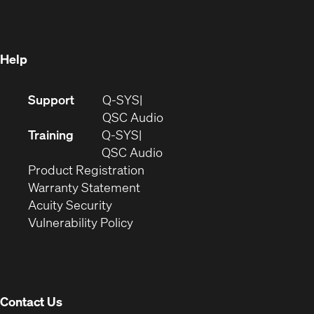
new
window)
window)
Help
(Opens
Support
Q-SYS
in
(Opens
QSC Audio
new
in
Training
Q-SYS
window)
(Opens
new
QSC Audio
(Opens
in
window)
Product Registration
(Opens
in
new
Warranty Statement
in
new
window)
Acuity Security
(Opens
new
window)
Vulnerability Policy
in
window)
new
window)
Contact Us