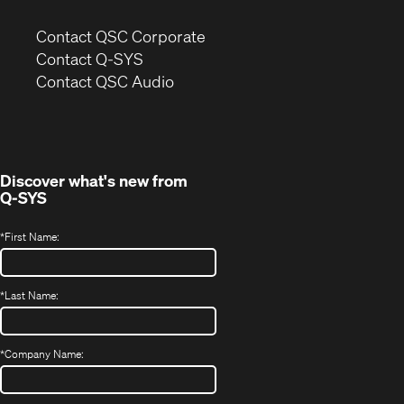
(Opens
Contact QSC Corporate
in
Contact Q-SYS
(Opens
new
Contact QSC Audio
in
window)
new
window)
Discover what's new from
Q-SYS
*
First Name:
*
Last Name:
*
Company Name: