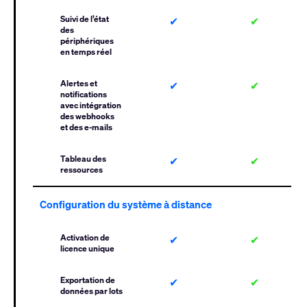
Suivi de l’état
✔
✔
des
périphériques
en temps réel
Alertes et
✔
✔
notifications
avec intégration
des webhooks
et des e-mails
Tableau des
✔
✔
ressources
Configuration du système à distance
Activation de
✔
✔
licence unique
Exportation de
✔
✔
données par lots