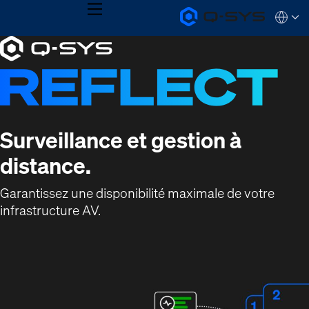
MENU
Q-
Languag
SYS
Current
Audio
QSYS.com (English)
Products
India (English)
Slide:
Homepage
Deutsch
1
Español
Français
/
日本語
1
한국어
Surveillance et gestion à
distance.
Garantissez une disponibilité maximale de votre
infrastructure AV.