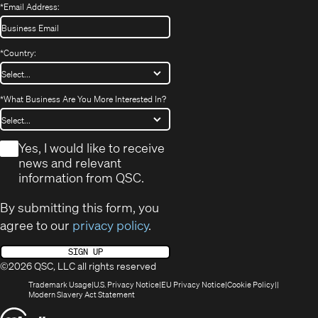
*
Email Address:
*
Country:
*
What Business Are You More Interested In?
*
Yes, I would like to receive
news and relevant
information from QSC.
By submitting this form, you
agree to our
privacy policy
.
SIGN UP
©2026 QSC, LLC all rights reserved
(Opens
(Opens
(Opens
(Opens
Trademark Usage
U.S. Privacy Notice
EU Privacy Notice
Cookie Policy
in
(Opens
in
in
in
Modern Slavery Act Statement
new
in
new
new
new
(Opens
window)
new
window)
window)
window)