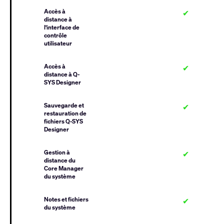
Accès à
✔
distance à
l'interface de
contrôle
utilisateur
Accès à
✔
distance à Q-
SYS Designer
Sauvegarde et
✔
restauration de
fichiers Q-SYS
Designer
Gestion à
✔
distance du
Core Manager
du système
Notes et fichiers
✔
du système