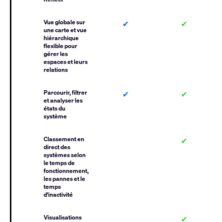
Vue globale sur
✔
✔
une carte et vue
hiérarchique
flexible pour
gérer les
espaces et leurs
relations
Parcourir, filtrer
✔
✔
et analyser les
états du
système
Classement en
✔
direct des
systèmes selon
le temps de
fonctionnement,
les pannes et le
temps
d'inactivité
Visualisations
✔