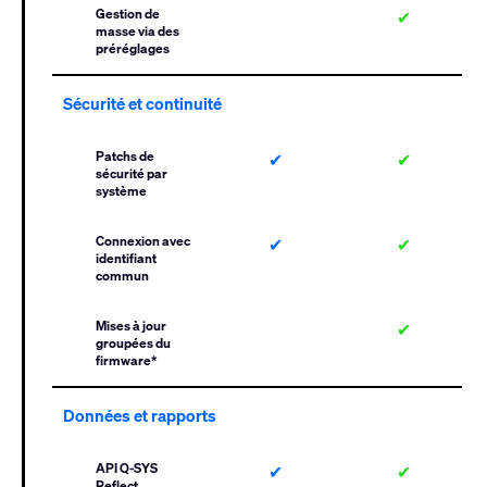
Gestion de
✔
masse via des
préréglages
Sécurité et continuité
Patchs de
✔
✔
sécurité par
système
Connexion avec
✔
✔
identifiant
commun
Mises à jour
✔
groupées du
firmware*
Données et rapports
API Q-SYS
✔
✔
Reflect