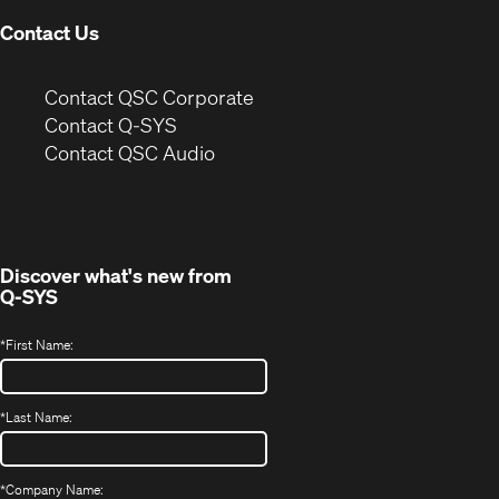
Contact Us
(Opens
Contact QSC Corporate
in
Contact Q-SYS
(Opens
new
Contact QSC Audio
in
window)
new
window)
Discover what's new from
Q-SYS
*
First Name:
*
Last Name:
*
Company Name: