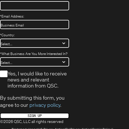
*
Email Address:
*
Country:
*
What Business Are You More Interested In?
*
Yes, I would like to receive
news and relevant
information from QSC.
By submitting this form, you
agree to our
privacy policy
.
SIGN UP
©2026 QSC, LLC all rights reserved
(Opens
(Opens
(Opens
(Opens