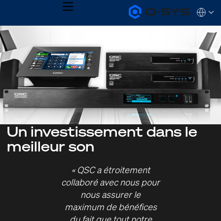
MENU
Q-
Languag
SYS
Audio
QSYS.com (English)
Products
India (English)
Homepage
Deutsch
Español
Français
日本語
한국어
Un investissement dans le
meilleur son
« QSC a étroitement
collaboré avec nous pour
nous assurer le
maximum de bénéfices
du fait que tout notre