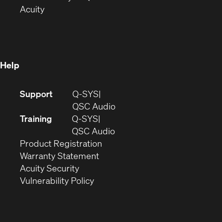
(Opens
in
new
Acuity
in
new
window)
new
window)
window)
Help
(Opens
Support
Q-SYS
in
(Opens
QSC Audio
new
in
Training
Q-SYS
window)
(Opens
new
QSC Audio
(Opens
in
window)
Product Registration
(Opens
in
new
Warranty Statement
in
new
window)
Acuity Security
(Opens
new
window)
Vulnerability Policy
in
window)
new
window)