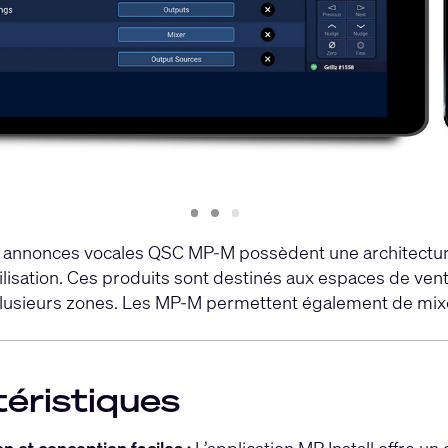
Slide
Slide
Slide
1
2
3
annonces vocales QSC MP-M possèdent une architecture fi
tilisation. Ces produits sont destinés aux espaces de vente
 plusieurs zones. Les MP-M permettent également de mix
éristiques