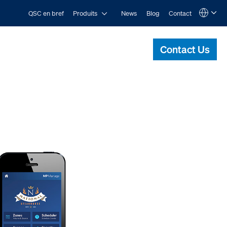
Open Produits
QSC en bref
Produits
News
Blog
Contact
Language
QSYS.com (English)
India (English)
Contact Us
Deutsch
Español
Français
日本語
한국어