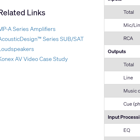
Related Links
Total
Mic/Li
MP-A Series Amplifiers
RCA
AcousticDesign™ Series SUB/SAT
Loudspeakers
Outputs
Konex AV Video Case Study
Total
Line
Music 
Cue (p
Input Process
EQ