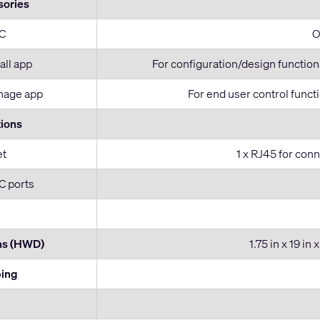
sories
C
O
all app
For configuration/design functio
age app
For end user control funct
ions
et
1 x RJ45 for conn
 ports
ns (HWD)
1.75 in x 19 in
ping