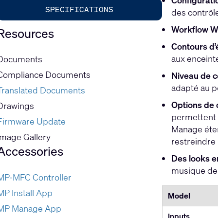
Configuratio
SPECIFICATIONS
des contrôles
Workflow Wi
Resources
Contours d’
aux enceinte
Documents
Compliance Documents
Niveau de c
adapté au pe
Translated Documents
Options de co
Drawings
permettent 
Firmware Update
Manage étend
Image Gallery
restreindre 
Accessories
Des looks e
musique de 
MP-MFC Controller
MP Install App
Model
MP Manage App
Inputs