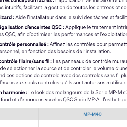
n et conception faciles :
L’application MP Install offre 
 intuitifs, facilitant la gestion de toutes les entrées et so
zard :
Aide l’installateur dans le suivi des tâches et faci
égalisation d’enceintes QSC :
Applique le traitement Intri
s QSC, afin d’optimiser les performances et l’exploitati
ontrôle personnalisé :
Affinez les contrôles pour permet
rsonnel, en fonction des besoins de l’installation.
ntrôle filaire/sans fil :
Les panneaux de contrôle muraux
de sélectionner la source et de contrôler le volume d’un
 ces options de contrôle avec des contrôles sans fil plus
l’accès aux seuls contrôles qu’ils sont autorisés à utiliser.
n harmonie :
Le look des mélangeurs de la Série MP-M s’a
fond et d’annonces vocales QSC Série
MP-A
: l’esthétiqu
MP-M40