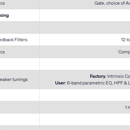
cs
Gate, choice of 
sing
edback Filters
12-b
cs
Comp/
Factory
: Intrinsic 
eaker tunings
User
: 6-band parametric EQ, HPF & LP
1 