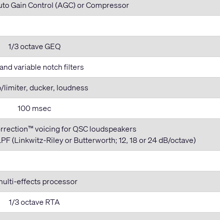
Auto Gain Control (AGC) or Compressor
1/3 octave GEQ
and variable notch filters
limiter, ducker, loudness
100 msec
Correction™ voicing for QSC loudspeakers
F (Linkwitz-Riley or Butterworth; 12, 18 or 24 dB/octave)
multi-effects processor
1/3 octave RTA