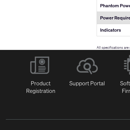
Phantom Pow
Power Requir
Indicators
All specifications ar
Product
Support Portal
Sof
Registration
Fi