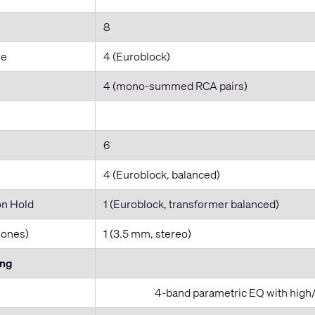
8
ne
4 (Euroblock)
4 (mono-summed RCA pairs)
6
4 (Euroblock, balanced)
on Hold
1 (Euroblock, transformer balanced)
hones)
1 (3.5 mm, stereo)
ing
4-band parametric EQ with high/