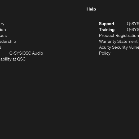
Help
(Opens
ory
Support
Q-SY
in
(Opens
sion
Training
Q-SY
)
new
in
(Opens
lues
Product Registration
window)
new
in
(Opens
adership
Warranty Statement
(Opens
window)
new
in
s
Acuity Security Vulne
in
window)
new
(Opens
(Opens
Q-SYS
QSC Audio
Policy
new
window)
(Opens
in
in
ability at QSC
(Opens
window)
in
new
new
n
new
window)
window)
new
window)
window)