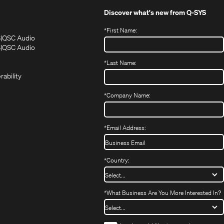
Discover what's new from
Q-SYS
*
First Name:
(Opens
(Opens
S
QSC Audio
in
in
(Opens
S
QSC Audio
(Opens
new
new
in
*
Last Name:
(Opens
in
window)
window)
new
in
new
window)
rability
new
window)
window)
*
Company Name:
*
Email Address:
*
Country:
*
What Business Are You More Interested In?