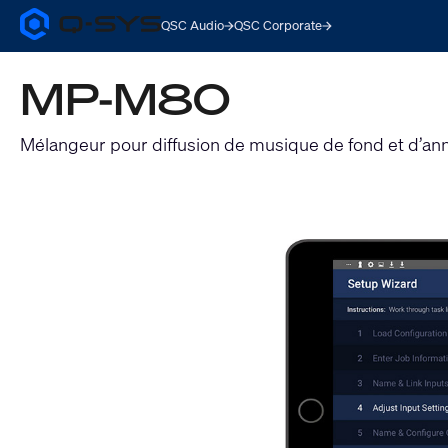
QSC Audio
QSC Corporate
Q-
SYS
Audio
MP-M80
Products
Homepage
Mélangeur pour diffusion de musique de fond et d’an