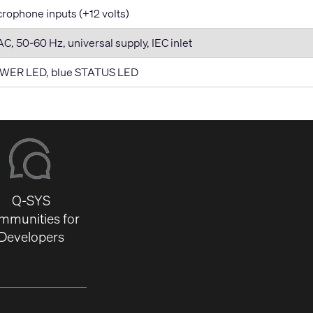
crophone inputs (+12 volts)
, 50-60 Hz, universal supply, IEC inlet
OWER LED, blue STATUS LED
Q-SYS
mmunities for
Developers