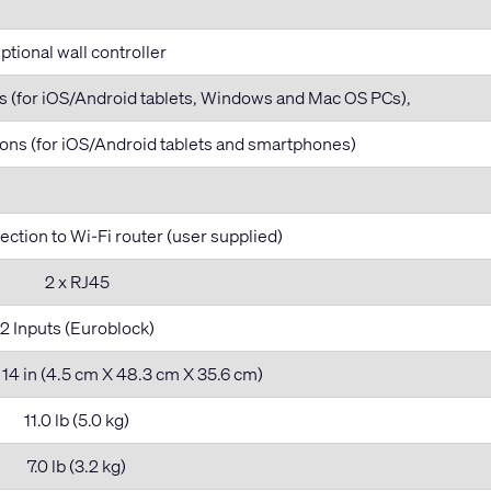
ptional wall controller
ns (for iOS/Android tablets, Windows and Mac OS PCs),
ions (for iOS/Android tablets and smartphones)
ection to Wi-Fi router (user supplied)
2 x RJ45
2 Inputs (Euroblock)
 x 14 in (4.5 cm X 48.3 cm X 35.6 cm)
11.0 lb (5.0 kg)
7.0 lb (3.2 kg)