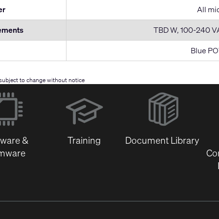
er
All mi
ements
TBD W, 100-240 VAC
Blue P
e subject to change without notice
(Opens
in
new
window)
tware &
Training
Document Library
rmware
Co