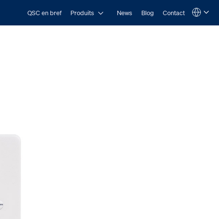
Open Produits
QSC en bref
Produits
News
Blog
Contact
Language
QSYS.com (English)
India (English)
Deutsch
Español
Français
日本語
한국어