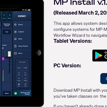
MP Install v.1
(Released March 2, 20
This app allows system desig
configure systems for MP-M S
Workflow Wizard to navigat
Tablet Versions:
PC Version:
Download MP Install with you
you’ve taken classes on the 
If you haven’t already done 