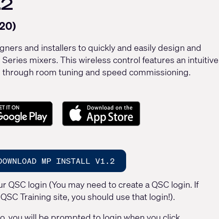
.2
20)
ners and installers to quickly and easily design and
eries mixers. This wireless control features an intuitive
e through room tuning and speed commissioning.
DOWNLOAD MP INSTALL V1.2
r QSC login (You may need to create a QSC login. If
QSC Training site, you should use that login!).
so, you will be prompted to login when you click