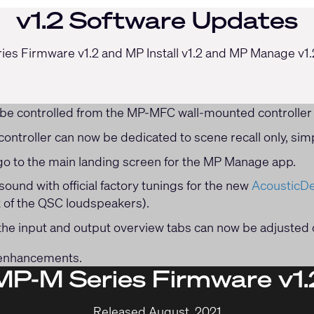
v1.2 Software Updates
es Firmware v1.2 and MP Install v1.2 and MP Manage v1.2
 be controlled from the MP-MFC wall-mounted controller 
ontroller can now be dedicated to scene recall only, simp
ogo to the main landing screen for the MP Manage app.
ound with official factory tunings for the new
AcousticD
t of the QSC loudspeakers).
the input and output overview tabs can now be adjusted d
 enhancements.
MP-M Series Firmware v1.
Released August, 2021