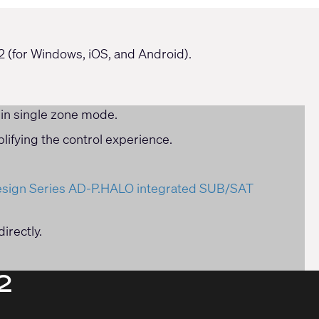
 (for Windows, iOS, and Android).
in single zone mode.
lifying the control experience.
esign Series AD-P.HALO integrated SUB/SAT
irectly.
2