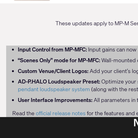
These updates apply to MP-M Seri
Input Control from MP-MFC:
Input gains can now
“Scenes Only” mode for MP-MFC:
Wall-mounted c
Custom Venue/Client Logos:
Add your client’s l
AD-P.HALO Loudspeaker Preset:
Optimize your s
pendant loudspeaker system
(along with the res
User Interface Improvements:
All parameters in 
Read the
official release notes
for the features and