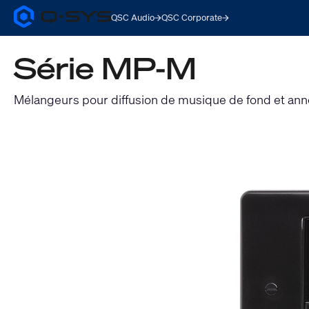
QSC Audio
QSC Corporate
Q-
SYS
Audio
Série MP-M
Products
Homepage
Mélangeurs pour diffusion de musique de fond et an