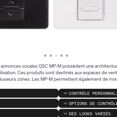
Slide
Slide
Slide
Slide
Slide
1
2
3
4
5
annonces vocales QSC MP-M possèdent une architecture fi
tilisation. Ces produits sont destinés aux espaces de vente
 plusieurs zones. Les MP-M permettent également de mix
CONTRÔLE PERSONNAL
OPTIONS DE CONTRÔL
DES LOOKS VARIÉS