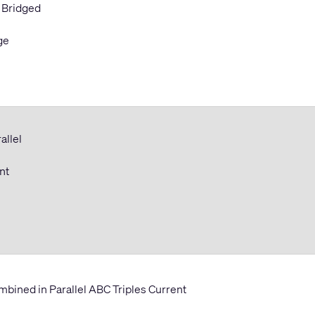
 Bridged
ge
allel
ent
bined in Parallel ABC Triples Current