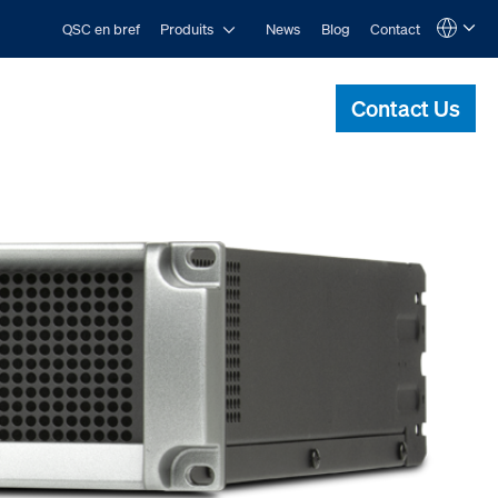
Open Produits
QSC en bref
Produits
News
Blog
Contact
Language
QSYS.com (English)
India (English)
Contact Us
Deutsch
Español
Français
日本語
한국어