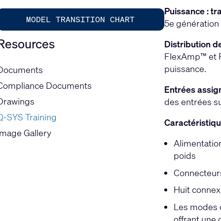
Puissance : tra
MODEL TRANSITION CHART
5e génération 
Resources
Distribution d
FlexAmp™ et F
puissance.
Documents
Compliance Documents
Entrées assig
Drawings
des entrées s
Q-SYS Training
Caractéristiq
Image Gallery
Alimentatio
poids
Connecteurs
Huit connex
Les modes d
offrant une 