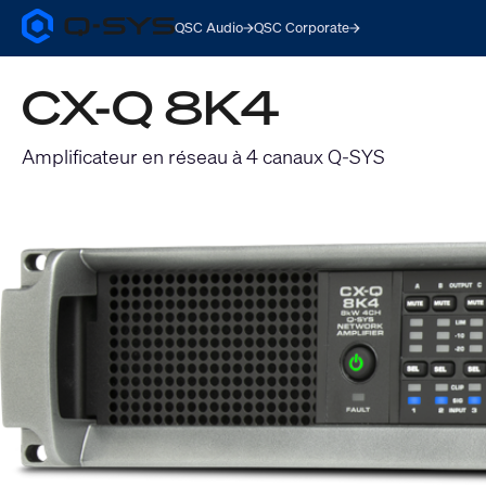
QSC Audio
QSC Corporate
Q-
SYS
Audio
CX-Q 8K4
Products
Homepage
Amplificateur en réseau à 4 canaux Q-SYS