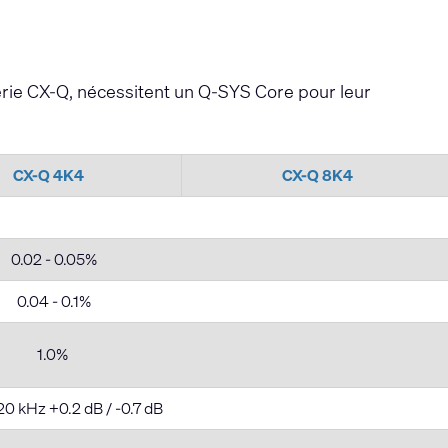
érie CX-Q, nécessitent un Q-SYS Core pour leur
CX-Q 4K4
CX-Q 8K4
0.02 - 0.05%
0.04 - 0.1%
1.0%
20 kHz +0.2 dB / -0.7 dB