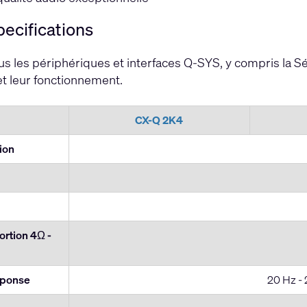
ecifications
 les périphériques et interfaces Q-SYS, y compris la S
et leur fonctionnement.
CX-Q 2K4
tion
rtion 4Ω -
sponse
20 Hz - 