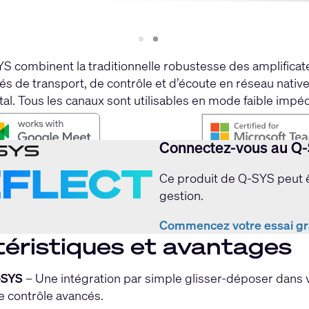
Slide
Slide
1
2
SYS combinent la traditionnelle robustesse des amplific
ités de transport, de contrôle et d’écoute en réseau nati
al. Tous les canaux sont utilisables en mode faible impéd
Connectez-vous au Q-
Ce produit de Q-SYS peut êt
gestion.
Commencez votre essai grat
éristiques et avantages
-SYS
– Une intégration par simple glisser-déposer dans 
le contrôle avancés.