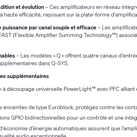
dition et évolution
– Ces amplificateurs en réseau intègr
à haute efficacité, reposant sur la plate-forme d'amplifi
e puissance par canal souple et efficace
– Les amplificat
AST (Flexible Amplifier Summing Technology™) associées 
nables
– Les modèles « Q » offrent quatre canaux d'entré
upplémentaires dans Q-SYS.
ues supplémentaires
n à découpage universelle PowerLight™ avec PFC alliant e
 enceintes de type Euroblock, protégés contre les conta
ions GPIO bidirectionnelles pour un contrôle et une int
’économie d’énergie automatiques assurent que l’amplif
qualité audio exceptionnelle