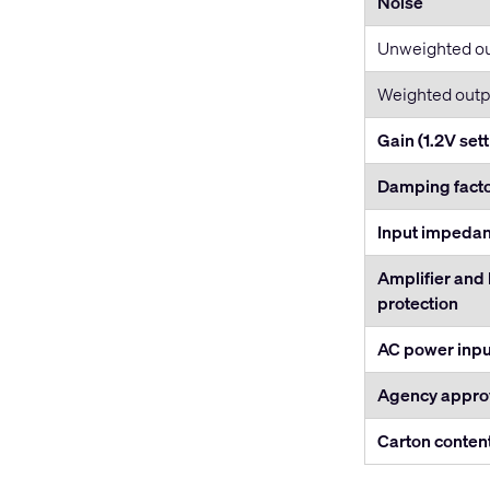
Noise
Unweighted o
Weighted outp
Gain (1.2V sett
Damping fact
Input impeda
Amplifier and
protection
AC power inpu
Agency appro
Carton conten