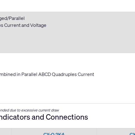
ged/Parallel
 Current and Voltage
mbined in Parallel ABCD Quadruples Current
ded due to excessive current draw
Indicators and Connections
CX-Q 2K4
C