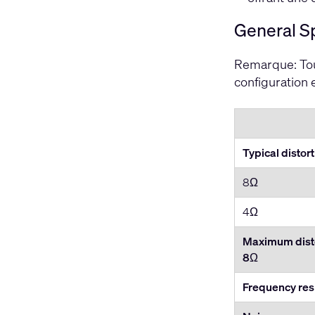
General Sp
Remarque: Tous
configuration 
Typical distor
8Ω
4Ω
Maximum disto
8
Ω
Frequency re