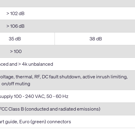
> 102 dB
> 106 dB
35 dB
38 dB
> 100
nced and > 4k unbalanced
voltage, thermal, RF, DC fault shutdown, active inrush limiting,
on/off muting
supply 100 - 240 VAC, 50 - 60 Hz
CC Class B (conducted and radiated emissions)
tart guide, Euro (green) connectors