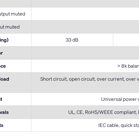
utput muted
ut muted
ing)
33 dB
or
nce
> 8k bala
 load
Short circuit, open circuit, over current, over 
t
Universal power 
vals
UL, CE, RoHS/WEEE compliant, F
ts
IEC cable, quick s