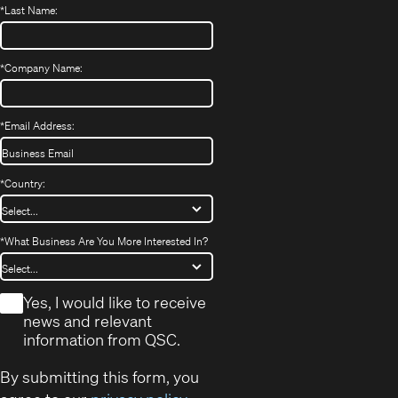
*
Last Name:
*
Company Name:
*
Email Address:
*
Country:
*
What Business Are You More Interested In?
*
Yes, I would like to receive
news and relevant
information from QSC.
By submitting this form, you