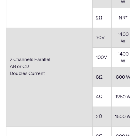
W
2Ω
NR*
1400
70V
W
1400
100V
2 Channels Parallel
W
AB or CD
Doubles Current
8Ω
800 W
4Ω
1250 W
2Ω
1500 W
8Ω
800 W