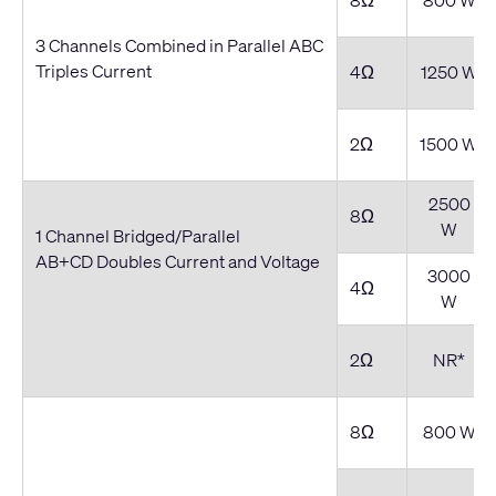
3 Channels Combined in Parallel ABC
Triples Current
4Ω
1250 W
2Ω
1500 W
2500
8Ω
W
1 Channel Bridged/Parallel
AB+CD Doubles Current and Voltage
3000
4Ω
W
2Ω
NR*
8Ω
800 W