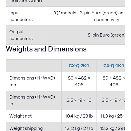
indicators (rear)
Input
"Q" models - 3-pin Euro (green) and
connectors
connectivity
Output
8-pin Euro (green)
connectors
Weights and Dimensions
CX-Q 2K4
CX-Q 4K4
Dimensions (H×W×D)
89 × 482 ×
89 × 482 ×
mm
406
406
Dimensions (H×W×D)
3.5 × 19 × 16
3.5 × 19 × 16
in
Weight net
10.4 kg / 23 lb
11.3 kg / 25 lb
Weight shipping
12. 2 kg / 27 lb
13.2 kg / 29 lb