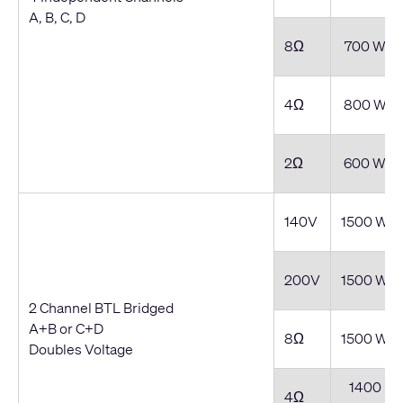
A, B, C, D
8Ω
700 W
4Ω
800 W
2Ω
600 W
140V
1500 W
200V
1500 W
2 Channel BTL Bridged
A+B or C+D
8Ω
1500 W
Doubles Voltage
1400
4Ω