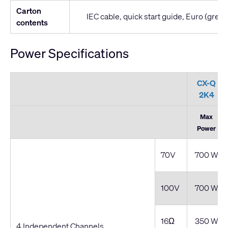
Carton
IEC cable, quick start guide, Euro (gree
contents
Power Specifications
CX-Q
2K4
Max
Power
70V
700 W
100V
700 W
16Ω
350 W
4 Independent Channels