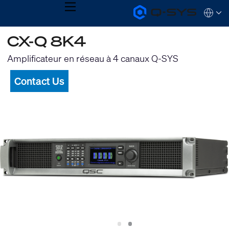
MENU
Q-
Languag
SYS
Audio
QSYS.com (English)
CX-Q 8K4
Products
India (English)
Homepage
Deutsch
Amplificateur en réseau à 4 canaux Q-SYS
Español
Français
Contact Us
日本語
한국어
Slide
Slide
1
2