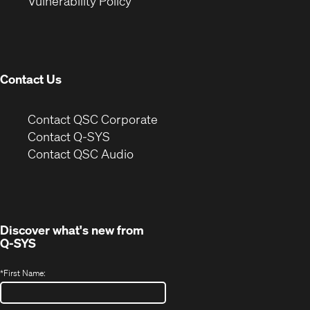
(Opens
new
window)
Vulnerability Policy
in
window)
new
window)
Contact Us
(Opens
Contact QSC Corporate
in
Contact Q-SYS
(Opens
new
Contact QSC Audio
in
window)
new
window)
Discover what's new from
Q-SYS
*
First Name: