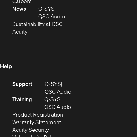
(Opens
window)
new
in
Careers
in
window)
new
News
Q-SYS
new
window)
(Opens
QSC Audio
window)
(Opens
in
Sustainability at QSC
(Opens
in
new
Acuity
in
new
window)
new
window)
window)
Help
(Opens
Support
Q-SYS
in
(Opens
QSC Audio
new
in
Training
Q-SYS
window)
(Opens
new
QSC Audio
(Opens
in
window)
Product Registration
(Opens
in
new
Warranty Statement
in
new
window)
Acuity Security