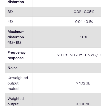
distortion
8Ω
0.02 - 0.05%
4Ω
0.04 - 0.1%
Maximum
distortion
1.0%
4Ω - 8
Ω
Frequency
20 Hz - 20 kHz +0.2 dB / -0.7
response
Noise
Unweighted
output
> 102 dB
muted
Weighted
output
> 106 dB