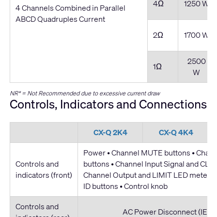
4Ω
1250 W
4 Channels Combined in Parallel
ABCD Quadruples Current
2Ω
1700 W
2500
1Ω
W
NR* = Not Recommended due to excessive current draw
Controls, Indicators and Connections
CX-Q 2K4
CX-Q 4K4
Power • Channel MUTE buttons • Chan
Controls and
buttons • Channel Input Signal and CLIP
indicators (front)
Channel Output and LIMIT LED meters 
ID buttons • Control knob
Controls and
AC Power Disconnect (IEC C