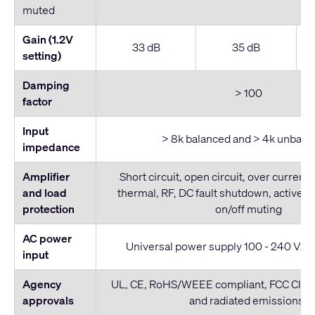
muted
Gain (1.2V
33 dB
35 dB
setting)
Damping
> 100
factor
Input
> 8k balanced and > 4k unbala
impedance
Amplifier
Short circuit, open circuit, over current,
and load
thermal, RF, DC fault shutdown, active in
protection
on/off muting
AC power
Universal power supply 100 - 240 VAC,
input
Agency
UL, CE, RoHS/WEEE compliant, FCC Clas
approvals
and radiated emissions)