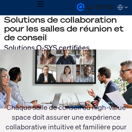
MENU
Q-
Languag
SYS
Solutions de collaboration
Audio
QSYS.com (English)
Products
pour les salles de réunion et
India (English)
Homepage
Deutsch
de conseil
Español
Français
Solutions Q-SYS certifiées
日本語
Current
한국어
Slide:
1
/
1
Chaque salle de conseil ou high-value
space doit assurer une expérience
collaborative intuitive et familière pour