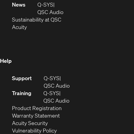
in
window)
new
News
Q-SYS
new
window)
(Opens
QSC Audio
window)
(Opens
in
Sustainability at QSC
(Opens
in
new
Acuity
in
new
window)
new
window)
window)
Help
(Opens
Support
Q-SYS
in
(Opens
QSC Audio
new
in
Training
Q-SYS
window)
(Opens
new
QSC Audio
(Opens
in
window)
Product Registration
(Opens
in
new
Warranty Statement
in
new
window)
Acuity Security
(Opens
new
window)
Vulnerability Policy