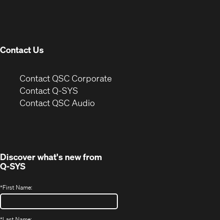
in
window)
new
window)
Contact Us
(Opens
Contact QSC Corporate
in
Contact Q-SYS
(Opens
new
Contact QSC Audio
in
window)
new
window)
Discover what's new from
Q-SYS
*
First Name:
*
Last Name: