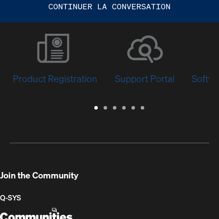
CONTINUER LA CONVERSATION
Product Registration
Support Portal
Softwa
Warranty
Support
Software
Training
Document
Q-
/
Portal
&
Library
SYS
Registration
Firmware
Communities
for
Developers
Join the Community
Q-SYS
Q-
(Opens