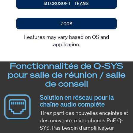
MICROSOFT TEAMS
ZOOM
Features may vary based on OS and
application.
Fonctionnalités de Q-SYS
pour salle de réunion / salle
de conseil
Solution en réseau pour la
chaîne audio complète
Tirez parti des nouvelles enceintes et
des nouveaux microphones PoE Q-
SYS. Pas besoin d’amplificateur