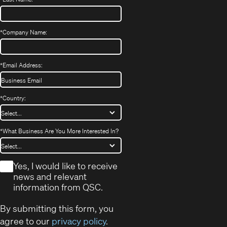
*
Company Name:
*
Email Address:
*
Country:
*
What Business Are You More Interested In?
*
Yes, I would like to receive
news and relevant
information from QSC.
By submitting this form, you
agree to our
privacy policy
.