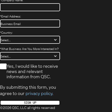
*
Company Name:
*
Email Address:
*
Country:
*
What Business Are You More Interested In?
*
Yes, I would like to receive
news and relevant
information from QSC.
By submitting this form, you
agree to our
privacy policy
.
SIGN UP
©2026 QSC, LLC all rights reserved