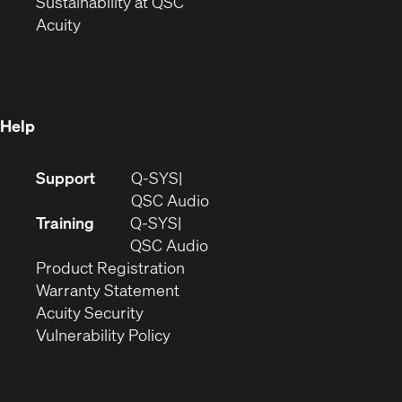
window)
(Opens
in
Sustainability at QSC
(Opens
in
new
Acuity
in
new
window)
new
window)
window)
Help
(Opens
Support
Q-SYS
in
(Opens
QSC Audio
new
in
Training
Q-SYS
window)
(Opens
new
QSC Audio
(Opens
in
window)
Product Registration
(Opens
in
new
Warranty Statement
in
new
window)
Acuity Security
(Opens
new
window)
Vulnerability Policy
in
window)
new
window)