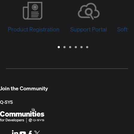
Product Registration
Support Portal
Softwa
Warranty
Support
Software
Training
Document
Q-
/
Portal
&
Library
SYS
Registration
Firmware
Communities
for
Developers
Join the Community
Q-SYS
Q-
(Opens
SYS
in
Communities
new
LinkedIn
(Opens
Youtube
(Opens
Facebook
(Opens
X
(Opens