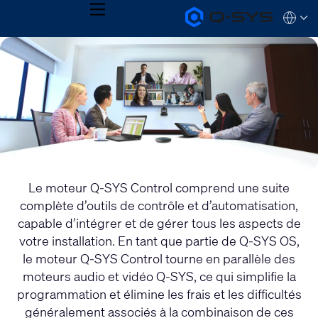
MENU
Q-
Languag
SYS
Audio
QSYS.com (English)
Products
India (English)
Homepage
Deutsch
Español
Français
日本語
한국어
Le moteur Q-SYS Control comprend une suite
complète d’outils de contrôle et d’automatisation,
capable d’intégrer et de gérer tous les aspects de
votre installation. En tant que partie de Q-SYS OS,
le moteur Q-SYS Control tourne en parallèle des
moteurs audio et vidéo Q-SYS, ce qui simplifie la
programmation et élimine les frais et les difficultés
généralement associés à la combinaison de ces