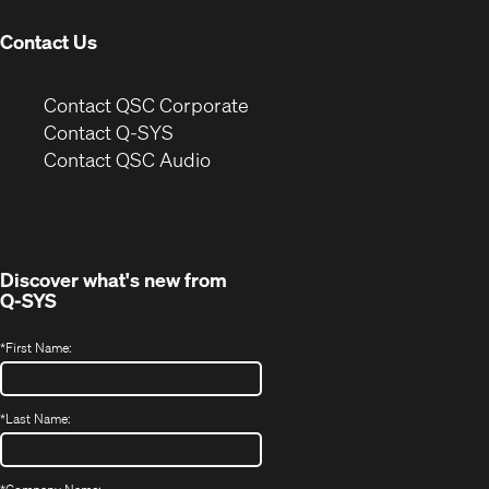
Contact Us
(Opens
Contact QSC Corporate
in
Contact Q-SYS
(Opens
new
Contact QSC Audio
in
window)
new
window)
Discover what's new from
Q-SYS
*
First Name:
*
Last Name: