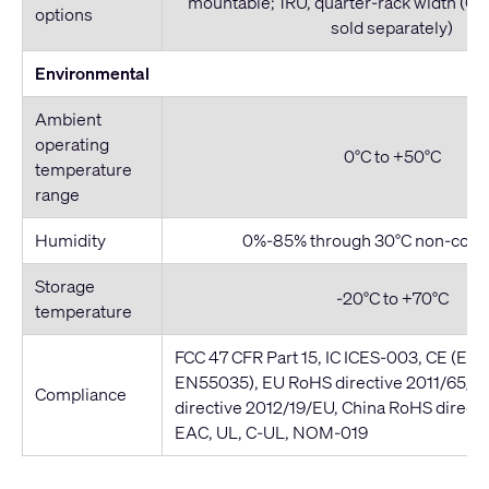
mountable; 1RU, quarter-rack width (QI
options
sold separately)
Environmental
Ambient
operating
0°C to +50°C
temperature
range
Humidity
0%-85% through 30°C non-cond
Storage
-20°C to +70°C
temperature
FCC 47 CFR Part 15, IC ICES-003, CE (EN
EN55035), EU RoHS directive 2011/65/
Compliance
directive 2012/19/EU, China RoHS direct
EAC, UL, C-UL, NOM-019