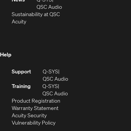
new
window)
(Opens
QSC Audio
window)
(Opens
in
Sustainability at QSC
(Opens
in
new
Acuity
in
new
window)
new
window)
window)
Help
(Opens
Support
Q-SYS
in
(Opens
QSC Audio
new
in
Training
Q-SYS
window)
(Opens
new
QSC Audio
(Opens
in
window)
Product Registration
(Opens
in
new
Warranty Statement
in
new
window)
Acuity Security
(Opens
new
window)
Vulnerability Policy
in
window)