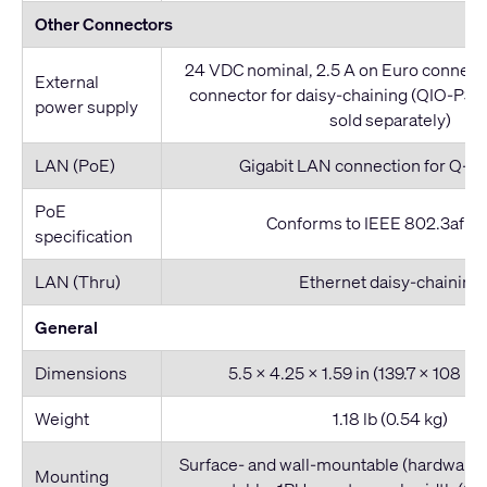
Other Connectors
24 VDC nominal, 2.5 A on Euro connect
External
connector for daisy-chaining (QIO-PS
power supply
sold separately)
LAN (PoE)
Gigabit LAN connection for Q-L
PoE
Conforms to IEEE 802.3af Ty
specification
LAN (Thru)
Ethernet daisy-chaining
General
Dimensions
5.5 x 4.25 x 1.59 in (139.7 x 108 x
Weight
1.18 lb (0.54 kg)
Surface- and wall-mountable (hardware 
Mounting