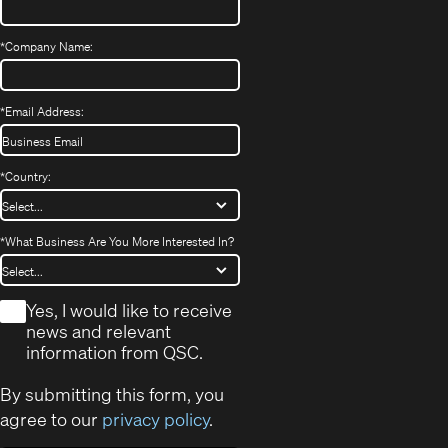
*
Company Name:
*
Email Address:
*
Country:
*
What Business Are You More Interested In?
*
Yes, I would like to receive
news and relevant
information from QSC.
By submitting this form, you
agree to our
privacy policy
.