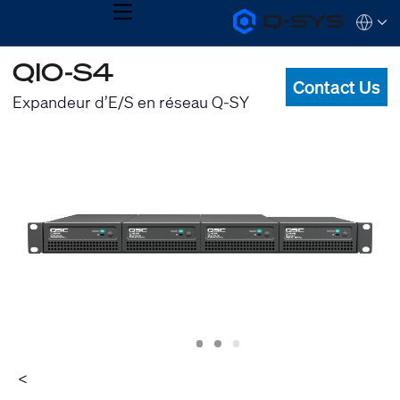
MENU
Q-
Languag
SYS
Audio
QSYS.com (English)
QIO-S4
Products
India (English)
Homepage
Contact Us
Deutsch
Expandeur d’E/S en réseau Q-SY
Español
Français
日本語
한국어
Slide
Slide
Slide
1
2
3
<