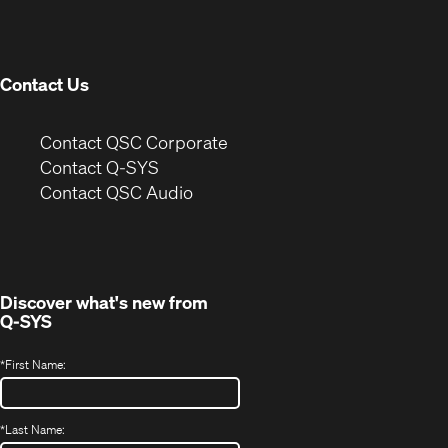
new
window)
Contact Us
(Opens
Contact QSC Corporate
in
Contact Q-SYS
(Opens
new
Contact QSC Audio
in
window)
new
window)
Discover what's new from
Q-SYS
*
First Name:
*
Last Name: