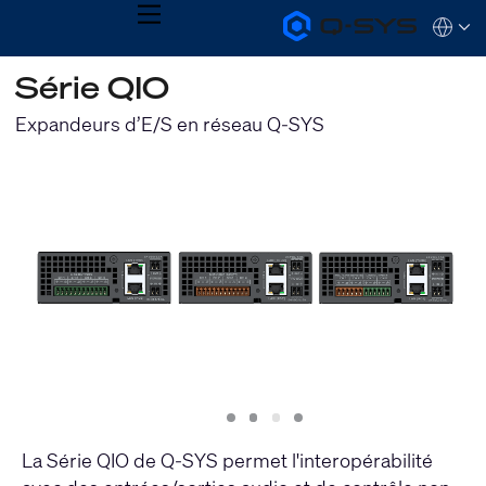
MENU
Q-
Languag
SYS
Audio
QSYS.com (English)
Série QIO
Products
India (English)
Homepage
Deutsch
Expandeurs d’E/S en réseau Q-SYS
Español
Français
日本語
한국어
Slide
Slide
Slide
Slide
1
2
3
4
La Série QIO de Q-SYS permet l'interopérabilité