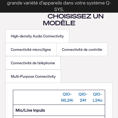
grande variété d’appareils dans votre système Q-
SYS.
CHOISISSEZ UN
MODÈLE
High-density Audio Connectivity
Connectivité micro/ligne
Connectivité de contrôle
Connectivité de téléphonie
Multi-Purpose Connectivity
High-
QIO-
QIO-
QIO-
density
ML24i
24f
L24o
Audio
Mic/Line Inputs
Connectivity