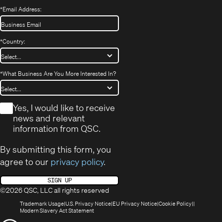
*
Email Address:
*
Country:
*
What Business Are You More Interested In?
*
Yes, I would like to receive
news and relevant
information from QSC.
By submitting this form, you
agree to our
privacy policy
.
SIGN UP
©2026 QSC, LLC all rights reserved
(Opens
(Opens
(Opens
(Opens
Trademark Usage
U.S. Privacy Notice
EU Privacy Notice
Cookie Policy
in
(Opens
in
in
in
Modern Slavery Act Statement
new
in
new
new
new