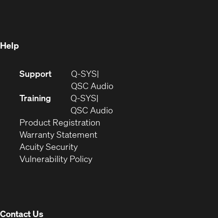
in
new
window)
new
window)
window)
Help
(Opens
Support
Q-SYS
in
(Opens
QSC Audio
new
in
Training
Q-SYS
window)
(Opens
new
QSC Audio
(Opens
in
window)
Product Registration
(Opens
in
new
Warranty Statement
in
new
window)
Acuity Security
(Opens
new
window)
Vulnerability Policy
in
window)
new
window)
Contact Us