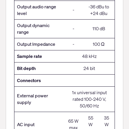
Output audio range
-36 dBu to
-
level
+24 dBu
Output dynamic
-
110 dB
range
Output Impedance
-
100 Ω
Sample rate
48 kHz
Bit depth
24 bit
Connectors
1x universal input
External power
rated 100-240 V,
supply
50/60 Hz
55
35
65 W
AC input
W
W
max