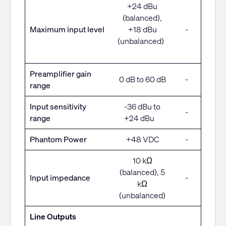
+24 dBu
(balanced),
Maximum input level
+18 dBu
-
(unbalanced)
Preamplifier gain
0 dB to 60 dB
-
range
Input sensitivity
-36 dBu to
-
range
+24 dBu
Phantom Power
+48 VDC
-
10 kΩ
(balanced), 5
Input impedance
-
kΩ
(unbalanced)
Line Outputs