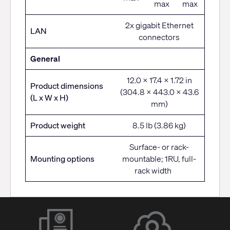
max
max
2x gigabit Ethernet
LAN
connectors
General
12.0 x 17.4 x 1.72 in
Product dimensions
(304.8 x 443.0 x 43.6
(L x W x H)
mm)
Product weight
8.5 lb (3.86 kg)
Surface- or rack-
Mounting options
mountable; 1RU, full-
rack width