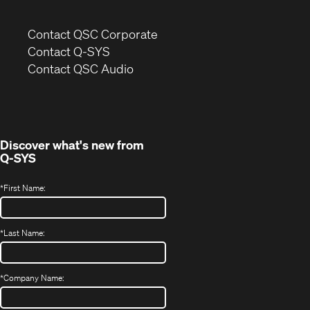
(Opens
Contact QSC Corporate
in
Contact Q-SYS
(Opens
new
Contact QSC Audio
in
window)
new
window)
Discover what's new from
Q-SYS
*
First Name:
*
Last Name:
*
Company Name: