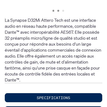
Slide
Slide
Slide
1
2
3
La Synapse D32Mi Attero Tech est une interface
audio en réseau haute performance, compatible
Dante™ avec interopérabilité AES67. Elle possède
32 préamplis micro/ligne de qualité studio et est
conçue pour répondre aux besoins d'un large
éventail d'applications commerciales de connexion
audio. Elle offre également un accès rapide aux
contrôles de gain, de mute et d'alimentation
fantôme, ainsi qu'une prise casque en façade pour
écoute de contrôle fidèle des entrées locales et
Dante™.
SPECIFICATIONS