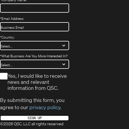
*
Email Address:
*
Country:
*
What Business Are You More Interested In?
*
Yes, I would like to receive
news and relevant
information from QSC.
By submitting this form, you
agree to our
privacy policy
.
SIGN UP
©2026 QSC, LLC all rights reserved