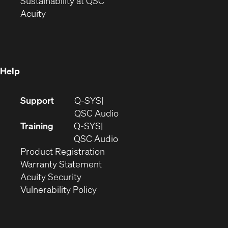
window)
(Opens
in
Sustainability at QSC
(Opens
in
new
Acuity
in
new
window)
new
window)
window)
Help
(Opens
Support
Q-SYS
in
(Opens
QSC Audio
new
in
Training
Q-SYS
window)
(Opens
new
QSC Audio
(Opens
in
window)
Product Registration
(Opens
in
new
Warranty Statement
in
new
window)
Acuity Security
(Opens
new
window)
Vulnerability Policy
in
window)
new
window)