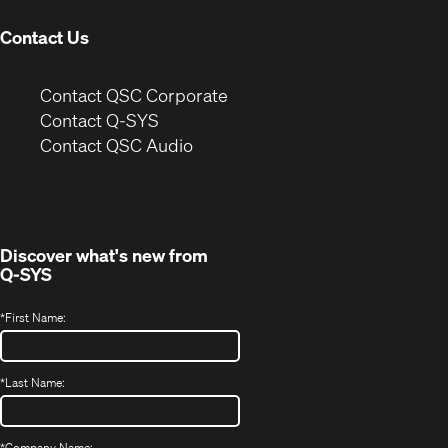
Contact Us
(Opens
Contact QSC Corporate
in
Contact Q-SYS
(Opens
new
Contact QSC Audio
in
window)
new
window)
Discover what's new from
Q-SYS
*
First Name:
*
Last Name:
*
Company Name: