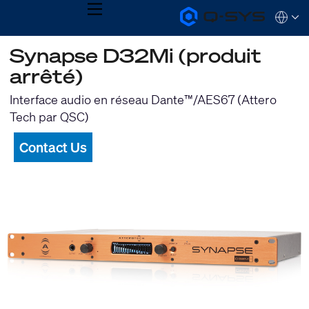
MENU
Q-
Languag
SYS
Audio
QSYS.com (English)
Synapse D32Mi (produit
Products
India (English)
Homepage
arrêté)
Deutsch
Español
Interface audio en réseau Dante™/AES67 (Attero
Français
Tech par QSC)
日本語
한국어
Contact Us