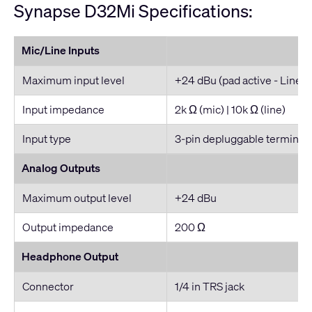
Synapse D32Mi Specifications:
Mic/Line Inputs
Maximum input level
+24 dBu (pad active - Line 
Input impedance
2k Ω (mic) | 10k Ω (line)
Input type
3-pin depluggable terminal 
Analog Outputs
Maximum output level
+24 dBu
Output impedance
200 Ω
Headphone Output
Connector
1/4 in TRS jack