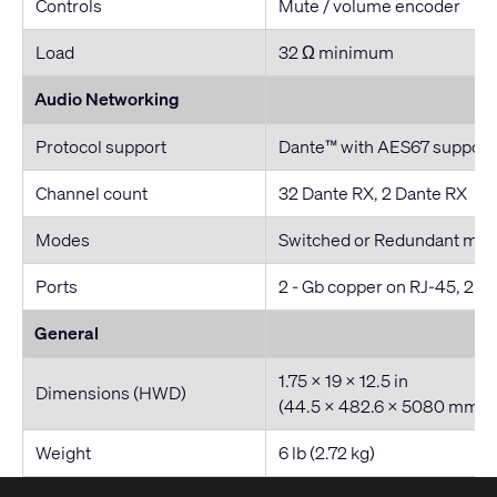
Controls
Mute / volume encoder
Load
32 Ω minimum
Audio Networking
Protocol support
Dante™ with AES67 support
Channel count
32 Dante RX, 2 Dante RX
Modes
Switched or Redundant mo
Ports
2 - Gb copper on RJ-45, 2 - 
General
1.75 x 19 x 12.5 in
Dimensions (HWD)
(44.5 x 482.6 x 5080 mm)
Weight
6 lb (2.72 kg)