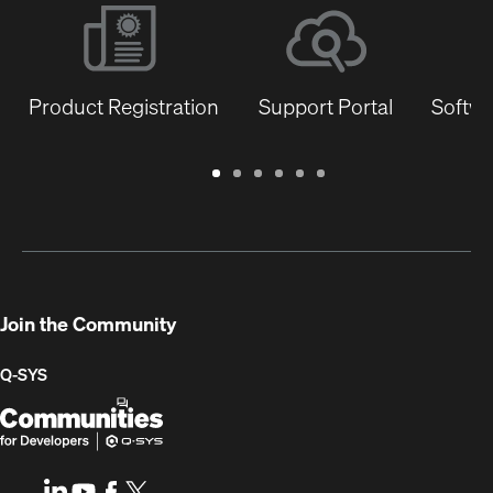
Product Registration
Support Portal
Softwa
Warranty
Support
Software
Training
Document
Q-
/
Portal
&
Library
SYS
Registration
Firmware
Communities
for
Developers
Join the Community
Q-SYS
Q-
(Opens
SYS
in
Communities
new
LinkedIn
(Opens
Youtube
(Opens
Facebook
(Opens
X
(Opens