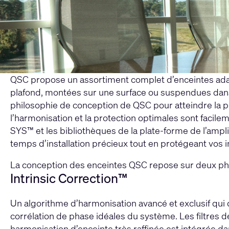
QSC propose un assortiment complet d’enceintes adapt
plafond, montées sur une surface ou suspendues dans d
philosophie de conception de QSC pour atteindre la p
l’harmonisation et la protection optimales sont facil
SYS™ et les bibliothèques de la plate-forme de l’amp
temps d’installation précieux tout en protégeant vos 
La conception des enceintes QSC repose sur deux phil
Intrinsic Correction™
Un algorithme d’harmonisation avancé et exclusif qui 
corrélation de phase idéales du système. Les filtres
harmonisation d’enceinte très raffinée est intégrée 