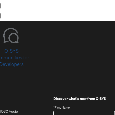
Q-SYS
mmunities for
Developers
Discover what's new from
Q-SYS
*
First Name:
(Opens
(Opens
S
QSC Audio