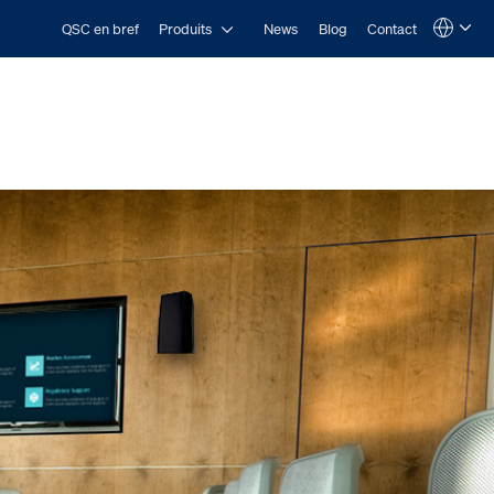
Open Produits
QSC en bref
Produits
News
Blog
Contact
Language
QSYS.com (English)
India (English)
Deutsch
Español
Français
日本語
한국어