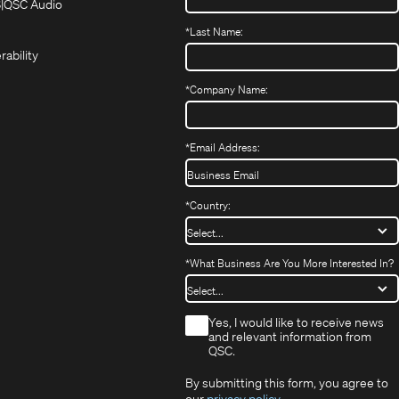
in
in
(Opens
S
QSC Audio
(Opens
new
new
in
*
Last Name:
(Opens
in
window)
window)
new
in
new
window)
rability
new
window)
window)
*
Company Name:
*
Email Address:
*
Country:
*
What Business Are You More Interested In?
*
Yes, I would like to receive news
and relevant information from
QSC.
By submitting this form, you agree to