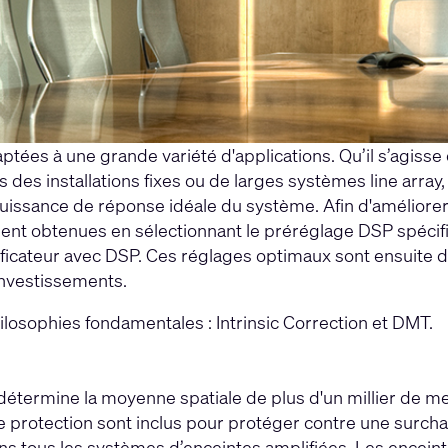
ées à une grande variété d'applications. Qu’il s’agisse 
es installations fixes ou de larges systèmes line array
uissance de réponse idéale du système. Afin d'améliorer
ement obtenues en sélectionnant le préréglage DSP spéci
lificateur avec DSP. Ces réglages optimaux sont ensuite
investissements.
osophies fondamentales : Intrinsic Correction et DMT.
détermine la moyenne spatiale de plus d'un millier de me
 de protection sont inclus pour protéger contre une sur
dans tous les systèmes d’enceintes amplifiées. Les encei