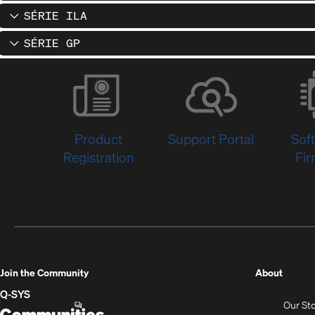
SÉRIE ILA
SÉRIE GP
Product
Support Portal
Sof
Registration
Fi
(Opens
Join the Community
About
in
Q-SYS
Our St
new
Q-
(Opens