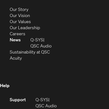
in
new
(Opens
Our Story
window)
in
(Opens
Our Vision
new
in
(Opens
Our Values
window)
new
in
(Opens
Our Leadership
(Opens
window)
new
in
Careers
in
window)
new
News
Q-SYS
new
window)
(Opens
QSC Audio
window)
(Opens
in
Sustainability at QSC
(Opens
in
new
Acuity
in
new
window)
new
window)
window)
Help
(Opens
Support
Q-SYS
in
(Opens
QSC Audio