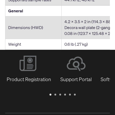
General
4.2 x 3.5 x 2 in (114.3 x 88.
Dimensions (HWD)
Decora wall plate (2-gang): 
0.08 in (123.7 x 125.48 x 2.
Weight
0.6 lb (.27 kg)
Product Registration
Support Portal
Softwa
Warranty
Support
Software
Training
Document
Q-
/
Portal
&
Library
SYS
Registration
Firmware
Communities
for