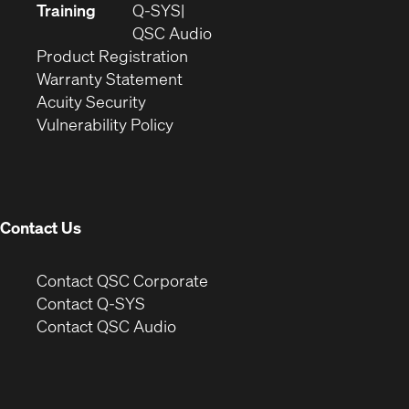
new
in
Training
Q-SYS
window)
(Opens
new
QSC Audio
(Opens
in
window)
Product Registration
(Opens
in
new
Warranty Statement
in
new
window)
Acuity Security
(Opens
new
window)
Vulnerability Policy
in
window)
new
window)
Contact Us
(Opens
Contact QSC Corporate
in
Contact Q-SYS
(Opens
new
Contact QSC Audio
in
window)
new
window)