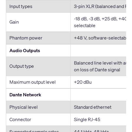
Input types
3-pin XLR (balanced and RF f
-18 dB, -3 dB, +25 dB, +40 d
Gain
selectable
Phantom power
+48 V, software-selectable
Audio Outputs
Balanced line level with au
Output type
on loss of Dante signal
Maximum output level
+20 dBu
Dante Network
Physical level
Standard ethernet
Connector
Single RJ-45
Supported sample rates
44.1 kHz, 48 kHz