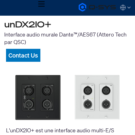
MENU
Q-
Languag
SYS
Audio
QSYS.com (English)
unDX2IO+
Products
India (English)
Homepage
Deutsch
Interface audio murale Dante™/AES67 (Attero Tech
Español
par QSC)
Français
日本語
Contact Us
한국어
L'unDX2IO+ est une interface audio multi-E/S