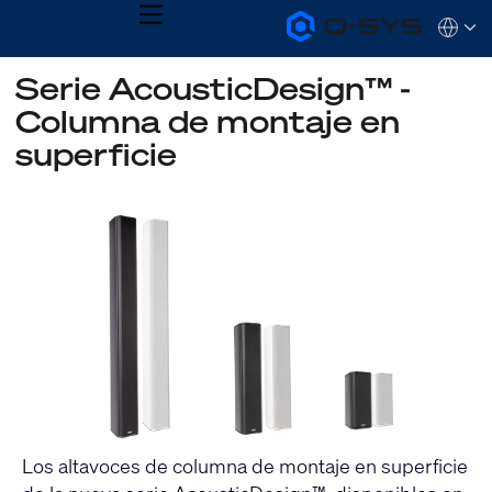
MENU
Q-
Languag
SYS
Audio
QSYS.com (English)
Serie AcousticDesign™ -
Products
India (English)
Homepage
Columna de montaje en
Deutsch
Español
superficie
Français
日本語
한국어
Los altavoces de columna de montaje en superficie