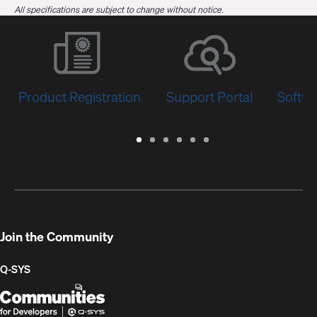
All specifications are subject to change without notice.
Product Registration
Support Portal
Softwa
Warranty
Support
Software
Training
Document
Q-
/
Portal
&
Library
SYS
Registration
Firmware
Communities
for
Developers
Join the Community
Q-SYS
Q-
(Opens
SYS
in