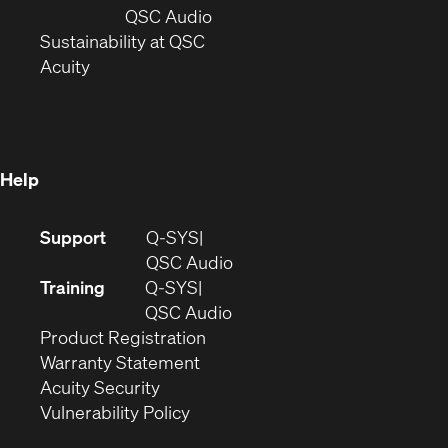
new
window)
(Opens
QSC Audio
window)
(Opens
in
Sustainability at QSC
(Opens
in
new
Acuity
in
new
window)
new
window)
window)
Help
(Opens
Support
Q-SYS
in
(Opens
QSC Audio
new
in
Training
Q-SYS
window)
(Opens
new
QSC Audio
(Opens
in
window)
Product Registration
(Opens
in
new
Warranty Statement
in
new
window)
Acuity Security
(Opens
new
window)
Vulnerability Policy
in
window)