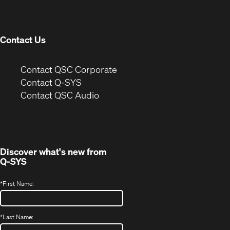
new
window)
Contact Us
(Opens
Contact QSC Corporate
in
Contact Q-SYS
(Opens
new
Contact QSC Audio
in
window)
new
window)
Discover what's new from
Q-SYS
*
First Name:
*
Last Name: