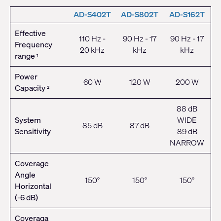
AD-S402T
AD-S802T
AD-S162T
Effective
110 Hz -
90 Hz - 17
90 Hz - 17
Frequency
20 kHz
kHz
kHz
range
1
Power
60 W
120 W
200 W
Capacity
2
88 dB
System
WIDE
85 dB
87 dB
Sensitivity
89 dB
NARROW
Coverage
Angle
150°
150°
150°
Horizontal
(-6 dB)
Coveraga