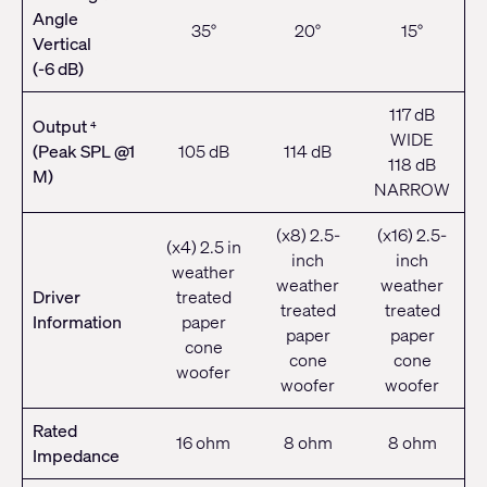
Angle
35°
20°
15°
Vertical
(-6 dB)
117 dB
Output
4
WIDE
(Peak SPL @1
105 dB
114 dB
118 dB
M)
NARROW
(x8) 2.5-
(x16) 2.5-
(x4) 2.5 in
inch
inch
weather
weather
weather
Driver
treated
treated
treated
Information
paper
paper
paper
cone
cone
cone
woofer
woofer
woofer
Rated
16 ohm
8 ohm
8 ohm
Impedance