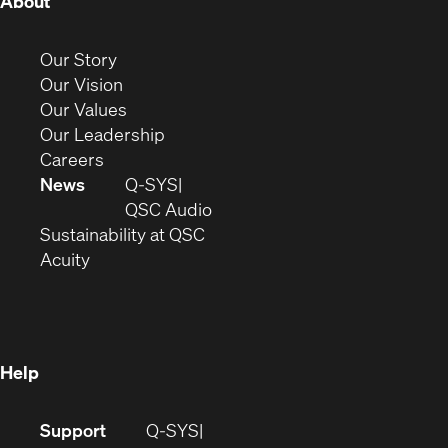
(Opens
About
in
new
(Opens
Our Story
window)
in
(Opens
Our Vision
new
in
(Opens
Our Values
window)
new
in
(Opens
Our Leadership
(Opens
window)
new
in
Careers
in
window)
new
News
Q-SYS
new
window)
(Opens
QSC Audio
window)
(Opens
in
Sustainability at QSC
(Opens
in
new
Acuity
in
new
window)
new
window)
window)
Help
(Opens
Support
Q-SYS