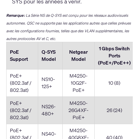
SYS pour les années à venir.
Remarque :
La Série NS de Q-SYS est conçu pour les réseaux audiovisuels
autonomes. QSC ne supporte pas les applications autres que celles prévues
avec les configurations fournies, telles que des VLAN supplémentaires, les
autres protocoles AV et C, etc.
1 Gbps Switch
PoE
Q-SYS
Netgear
Ports
Support
Model
Model
(PoE+/PoE++)
PoE+
M4250-
NS10-
(802.3af /
10G2F-
10 (8)
125+
802.3at)
PoE+
PoE+
M4250-
NS26-
(802.3af /
26G4XF-
26 (24)
480+
802.3at)
PoE+
PoE+
M4250-
NS40-
(802.3af /
40G8XF-
40 (40)