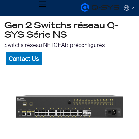
MENU
Q-
Languag
SYS
Audio
QSYS.com (English)
Gen 2 Switchs réseau Q-
Products
India (English)
Homepage
SYS Série NS
Deutsch
Español
Switchs réseau NETGEAR préconfigurés
Français
日本語
Contact Us
한국어