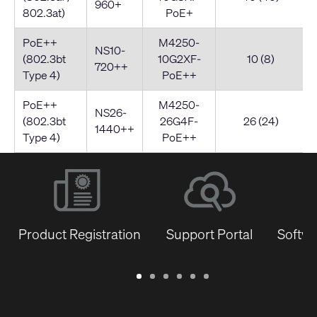
960+
802.3at)
PoE+
PoE++
M4250-
NS10-
(802.3bt
10G2XF-
10 (8)
720++
Type 4)
PoE++
PoE++
M4250-
NS26-
(802.3bt
26G4F-
26 (24)
1440++
Type 4)
PoE++
Product Registration
Support Portal
Softwa
Warranty
Support
Software
Training
Document
Q-
/
Portal
&
Library
SYS
Registration
Firmware
Communities