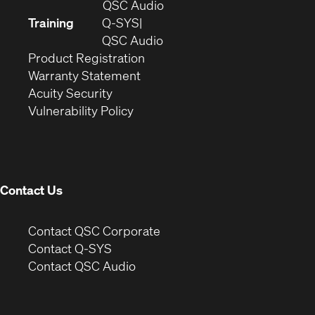
in
(Opens
QSC Audio
new
in
Training
Q-SYS
window)
(Opens
new
QSC Audio
(Opens
in
window)
Product Registration
(Opens
in
new
Warranty Statement
in
new
window)
Acuity Security
(Opens
new
window)
Vulnerability Policy
in
window)
new
window)
Contact Us
(Opens
Contact QSC Corporate
in
Contact Q-SYS
(Opens
new
Contact QSC Audio
in
window)
new