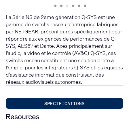
Slide
Slide
Slide
Slide
Slide
Slide
1
2
3
4
5
6
La Série NS de 2ème génération Q-SYS est une
gamme de switchs réseau d’entreprise fabriqués
par NETGEAR, préconfigurés spécifiquement pour
répondre aux exigences de performances de Q-
SYS, AES67 et Dante. Axés principalement sur
l'audio, la vidéo et le contrôle (AV&C) Q-SYS, ces
switchs réseau constituent une solution prête à
l'emploi pour les intégrateurs Q-SYS et les équipes
d’assistance informatique construisant des
réseaux audiovisuels autonomes.
SPECIFICATIONS
Resources