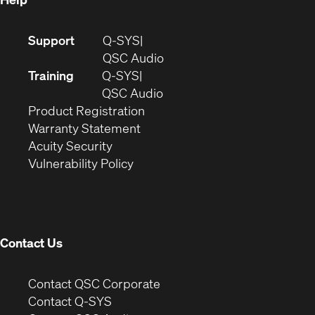
(Opens
Support
Q-SYS
in
(Opens
QSC Audio
new
in
Training
Q-SYS
window)
(Opens
new
QSC Audio
(Opens
in
window)
Product Registration
(Opens
in
new
Warranty Statement
in
new
window)
Acuity Security
(Opens
new
window)
Vulnerability Policy
in
window)
new
window)
Contact Us
(Opens
Contact QSC Corporate
in
Contact Q-SYS