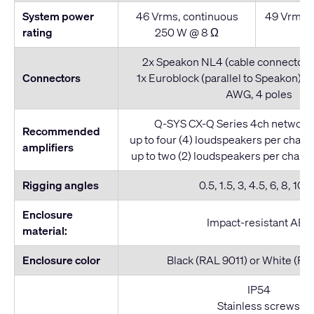
System power
46 Vrms, continuous
49 Vrms, 
rating
250 W @ 8 Ω
W
2x Speakon NL4 (cable connector n
Connectors
1x Euroblock (parallel to Speakon): S
AWG, 4 poles
Q-SYS CX-Q Series 4ch network 
Recommended
up to four (4) loudspeakers per chan
amplifiers
up to two (2) loudspeakers per chan
Rigging angles
0.5, 1.5, 3, 4.5, 6, 8, 10, 
Enclosure
Impact-resistant ABS
material:
Enclosure color
Black (RAL 9011) or White (R
IP54
Stainless screws