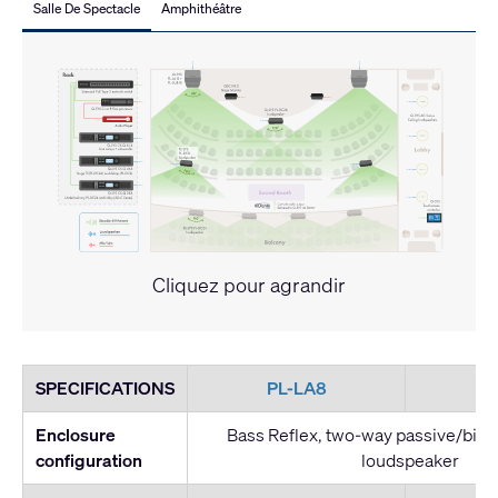
Salle De Spectacle
Amphithéâtre
Cliquez pour agrandir
SPECIFICATIONS
PL-LA8
P
Enclosure
Bass Reflex, two-way passive/bi-am
configuration
loudspeaker