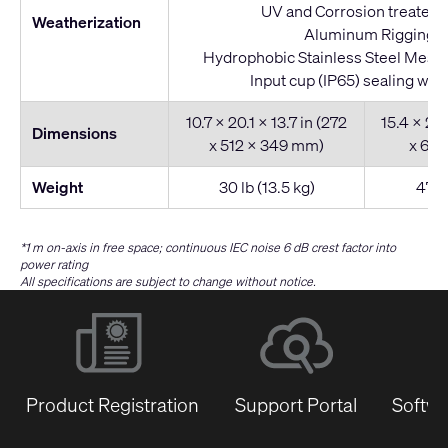
UV and Corrosion treated g
Weatherization
Aluminum Rigging
Hydrophobic Stainless Steel Mesh 
Input cup (IP65) sealing with
10.7 x 20.1 x 13.7 in (272
15.4 x 24.
Dimensions
x 512 x 349 mm)
x 620
Weight
30 lb (13.5 kg)
47 lb
*1 m on-axis in free space; continuous IEC noise 6 dB crest factor into
power rating
All specifications are subject to change without notice.
Product Registration
Support Portal
Softwa