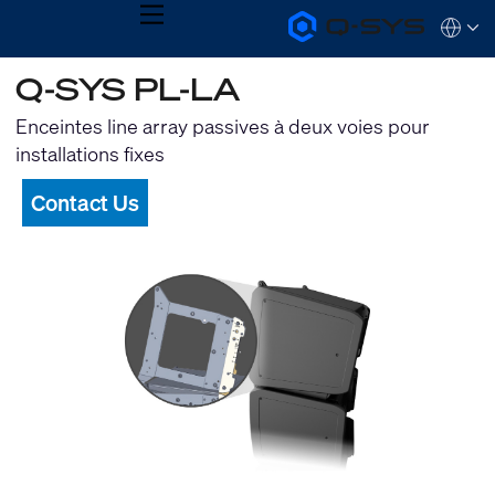
MENU
Q-
Languag
SYS
Audio
QSYS.com (English)
Q-SYS PL-LA
Products
India (English)
Homepage
Deutsch
Enceintes line array passives à deux voies pour
Español
installations fixes
Français
日本語
Contact Us
한국어