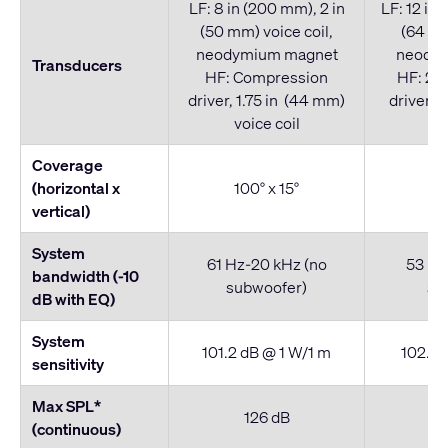
LF: 8 in (200 mm), 2 in
LF: 12 in 
(50 mm) voice coil,
(64 mm
neodymium magnet
neody
Transducers
HF: Compression
HF: 2x
driver, 1.75 in (44 mm)
driver, 
voice coil
vo
Coverage
(horizontal x
100° x 15°
9
vertical)
System
61 Hz-20 kHz (no
53 Hz
bandwidth (-10
subwoofer)
su
dB with EQ)
System
101.2 dB @ 1 W/1 m
102.3 
sensitivity
Max SPL*
126 dB
(continuous)