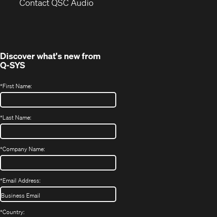
(Opens
new
Contact QSC Audio
in
window)
new
window)
Discover what's new from
Q-SYS
*
First Name:
*
Last Name:
*
Company Name:
*
Email Address:
*
Country: