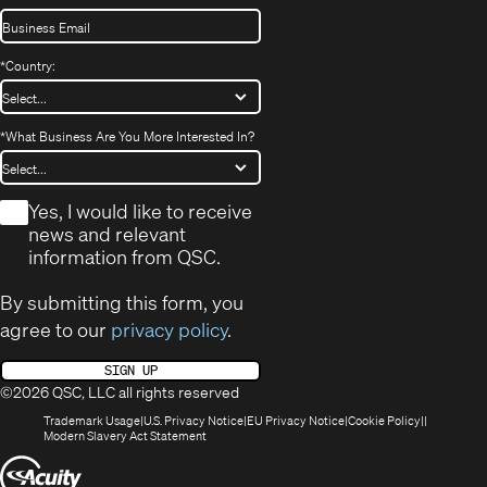
*
Country:
*
What Business Are You More Interested In?
*
Yes, I would like to receive
news and relevant
information from QSC.
By submitting this form, you
agree to our
privacy policy
.
SIGN UP
©2026 QSC, LLC all rights reserved
(Opens
(Opens
(Opens
(Opens
Trademark Usage
U.S. Privacy Notice
EU Privacy Notice
Cookie Policy
in
(Opens
in
in
in
Modern Slavery Act Statement
new
in
new
new
new
(Opens
window)
new
window)
window)
window)
window)
in