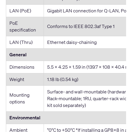
LAN (PoE)
Gigabit LAN connection for Q-LAN, PoE
PoE
Conforms to IEEE 802.3af Type 1
specification
LAN (Thru)
Ethernet daisy-chaining
General
Dimensions
5.5 x 4.25 x 1.59 in (139.7 x 108 x 40.4 m
Weight
1.18 lb (0.54 kg)
Surface- and wall-mountable (hardware i
Mounting
Rack-mountable; 1RU, quarter-rack widt
options
kit sold separately)
Environmental
Ambient
"0°C to +50°C *If installing a GP8x8 in a m