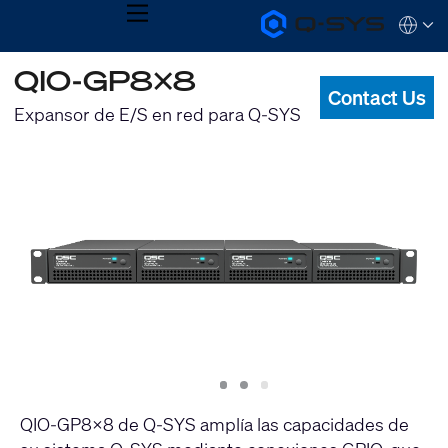
MENU
Q-
Languag
SYS
Audio
QSYS.com (English)
QIO-GP8x8
Products
India (English)
Homepage
Contact Us
Deutsch
Expansor de E/S en red para Q-SYS
Español
Français
日本語
한국어
Slide
Slide
Slide
1
2
3
QIO-GP8x8 de Q-SYS amplía las capacidades de