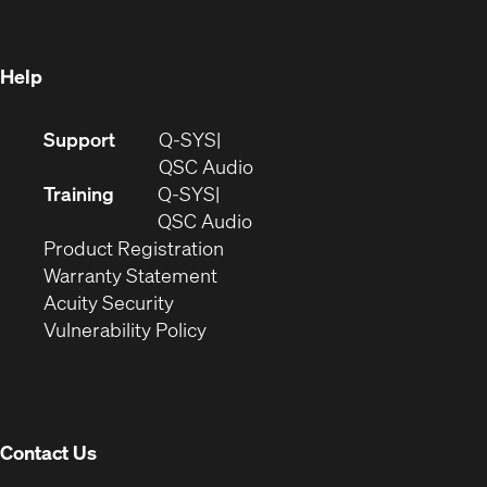
new
window)
window)
Help
(Opens
Support
Q-SYS
in
(Opens
QSC Audio
new
in
Training
Q-SYS
window)
(Opens
new
QSC Audio
(Opens
in
window)
Product Registration
(Opens
in
new
Warranty Statement
in
new
window)
Acuity Security
(Opens
new
window)
Vulnerability Policy
in
window)
new
window)
Contact Us