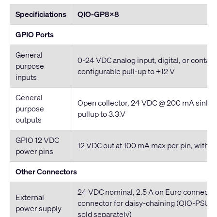
Specificiations
QIO-GP8x8
GPIO Ports
General
0-24 VDC analog input, digital, or contact
purpose
configurable pull-up to +12 V
inputs
General
Open collector, 24 VDC @ 200 mA sink ma
purpose
pullup to 3.3.V
outputs
GPIO 12 VDC
12 VDC out at 100 mA max per pin, with r
power pins
Other Connectors
24 VDC nominal, 2.5 A on Euro connecto
External
connector for daisy-chaining (QIO-PSU 
power supply
sold separately)