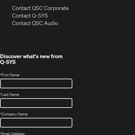
(Opens
Contact QSC Corporate
in
Contact Q-SYS
(Opens
new
Contact QSC Audio
in
window)
new
window)
Discover what's new from
Q-SYS
*
First Name:
*
Last Name:
*
Company Name:
*
Email Address: