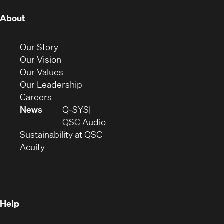
(Opens
About
in
new
(Opens
Our Story
window)
in
(Opens
Our Vision
new
in
(Opens
Our Values
window)
new
in
(Opens
Our Leadership
(Opens
window)
new
in
Careers
in
window)
new
News
Q-SYS
new
window)
(Opens
QSC Audio
window)
(Opens
in
Sustainability at QSC
(Opens
in
new
Acuity
in
new
window)
new
window)
window)
Help