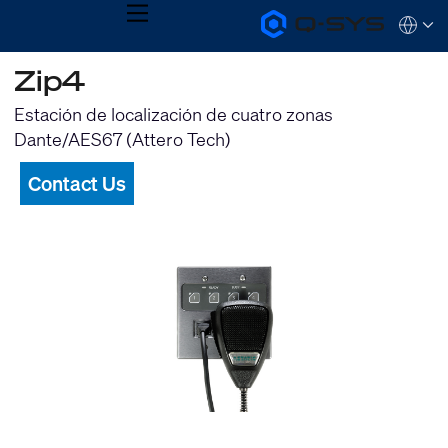
MENU
Q-
Languag
SYS
Audio
QSYS.com (English)
Zip4
Products
India (English)
Homepage
Deutsch
Estación de localización de cuatro zonas
Español
Dante/AES67 (Attero Tech)
Français
日本語
Contact Us
한국어