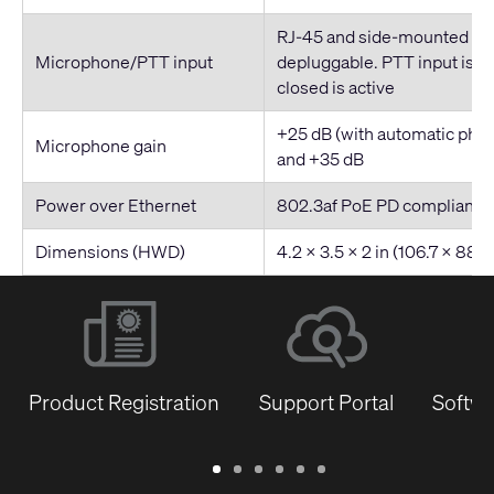
RJ-45 and side-mounted 6-
Microphone/PTT input
depluggable. PTT input is dr
closed is active
+25 dB (with automatic pha
Microphone gain
and +35 dB
Power over Ethernet
802.3af PoE PD compliant
Dimensions (HWD)
4.2 x 3.5 x 2 in (106.7 x 88
Product Registration
Support Portal
Softwa
Warranty
Support
Software
Training
Document
Q-