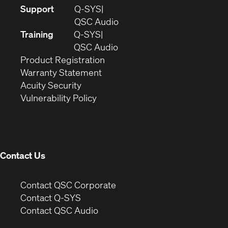
(Opens
Support
Q-SYS
in
(Opens
QSC Audio
new
in
Training
Q-SYS
window)
(Opens
new
QSC Audio
(Opens
in
window)
Product Registration
(Opens
in
new
Warranty Statement
in
new
window)
Acuity Security
(Opens
new
window)
Vulnerability Policy
in
window)
new
window)
Contact Us
(Opens
Contact QSC Corporate
in
Contact Q-SYS
(Opens
new
Contact QSC Audio
in
window)