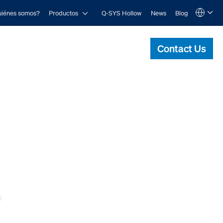
Open Productos
iénes somos?
Productos
Q-SYS Hollow
News
Blog
Language
QSYS.com (English)
India (English)
Contact Us
Deutsch
Español
Français
日本語
한국어