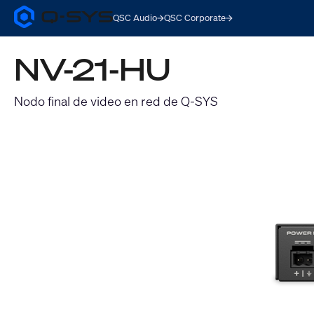
QSC Audio
QSC Corporate
Q-
SYS
Audio
NV-21-HU
Products
Homepage
Nodo final de video en red de Q-SYS