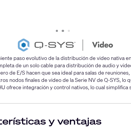
Slide
Slide
Slide
1
2
3
ente paso evolutivo de la distribución de video nativa e
pleta de un solo cable para distribución de audio y vid
o de E/S hacen que sea ideal para salas de reuniones, e
os nodos finales de video de la Serie NV de Q-SYS, lo que
frece integración y control nativos, lo cual simplifica su
erísticas y ventajas