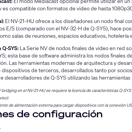
cast:
El modo Mediacast opcional permite utilizar en un
 y es compatible con formatos de video de hasta 1080p30
al:
El NV-21-HU ofrece a los diseñadores un nodo final c
s E/S (comparado con el NV-32-H de Q-SYS), hace posibl
como salas de reuniones, espacios educativos, hotelería 
a Q-SYS:
La Serie NV de nodos finales de video en red so
S; esta base de software administra los nodos finales d
ón. Las herramientas modernas de arquitectura y desarr
 dispositivos de terceros, desarrollados tanto por so
de desarrolladores de Q-SYS utilizando las herramienta
AV bridging en el NV-21-HU se requiere la licencia de características Q-SY
iso).
ente de alimentación externa para cargar dispositivos con la conexión U
es de configuración
r