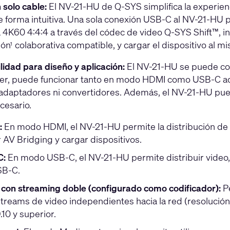
 solo cable:
El NV-21-HU de Q-SYS simplifica la experien
e forma intuitiva. Una sola conexión USB-C al NV-21-HU pe
 4K60 4:4:4 a través del códec de video Q-SYS Shift™, 
ión
colaborativa compatible, y cargar el dispositivo al 
1
lidad para diseño y aplicación:
El NV-21-HU se puede con
r, puede funcionar tanto en modo HDMI como USB-C adm
adaptadores ni convertidores. Además, el NV-21-HU pue
cesario.
:
En modo HDMI, el NV-21-HU permite la distribución de 
 AV Bridging y cargar dispositivos.
C:
En modo USB-C, el NV-21-HU permite distribuir video, A
SB-C.
con streaming doble (configurado como codificador):
Pe
streams de video independientes hacia la red (resoluci
10 y superior.