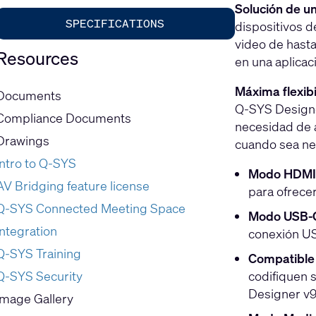
Solución de un
SPECIFICATIONS
dispositivos d
video de hasta
Resources
en una aplicac
Máxima flexibi
Documents
Q-SYS Designe
Compliance Documents
necesidad de 
Drawings
cuando sea ne
Intro to Q-SYS
Modo HDMI
AV Bridging feature license
para ofrecer
Q-SYS Connected Meeting Space
Modo USB-
Integration
conexión U
Q-SYS Training
Compatible 
codifiquen 
Q-SYS Security
Designer v9.
Image Gallery