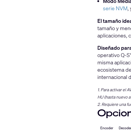
Modo Media
serie NVM
,
El tamaño ide
tamaño y meno
aplicaciones, 
Diseñado par
operativo Q-SY
misma aplicaci
ecosistema de
internacional 
1. Para activar el 
HU (hasta nuevo av
2. Requiere una fu
Opcion
Encoder
Decode