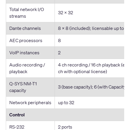
Total network I/O
32 x 32
streams
Dante channels
8 x 8 (included); licensable up to 3
AEC processors
8
VoIP instances
2
Audio recording /
4 ch recording / 16 ch playback (ex
playback
ch with optional license)
Q-SYS NM-T1
3 (base capacity); 6 (with Capacity 
capacity
Network peripherals
up to 32
Control
RS-232
2 ports