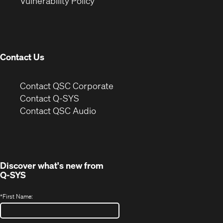
(Opens
new
window)
Vulnerability Policy
in
window)
new
window)
Contact Us
(Opens
Contact QSC Corporate
in
Contact Q-SYS
(Opens
new
Contact QSC Audio
in
window)
new
window)
Discover what's new from
Q-SYS
*
First Name: