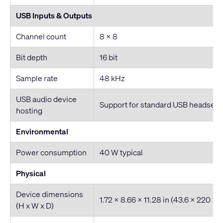
USB Inputs & Outputs
Channel count
8 x 8
Bit depth
16 bit
Sample rate
48 kHz
USB audio device
Support for standard USB headset
hosting
Environmental
Power consumption
40 W typical
Physical
Device dimensions
1.72 x 8.66 x 11.28 in (43.6 x 220 x
(H x W x D)