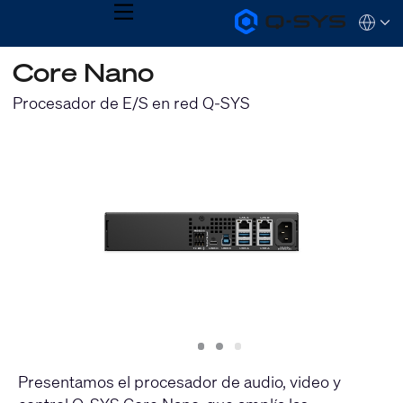
MENU
Q-
Languag
SYS
Audio
QSYS.com (English)
Core Nano
Products
India (English)
Homepage
Deutsch
Procesador de E/S en red Q-SYS
Español
Français
日本語
한국어
Slide
Slide
Slide
1
2
3
Presentamos el procesador de audio, video y