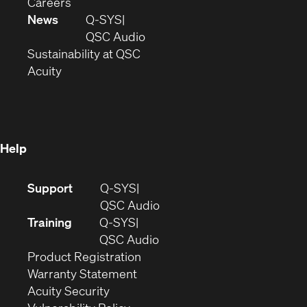
(Opens
window)
new
in
Careers
in
window)
new
News
Q-SYS
new
window)
(Opens
QSC Audio
window)
(Opens
in
Sustainability at QSC
(Opens
in
new
Acuity
in
new
window)
new
window)
window)
Help
(Opens
Support
Q-SYS
in
(Opens
QSC Audio
new
in
Training
Q-SYS
window)
(Opens
new
QSC Audio
(Opens
in
window)
Product Registration
(Opens
in
new
Warranty Statement
in
new
window)
Acuity Security