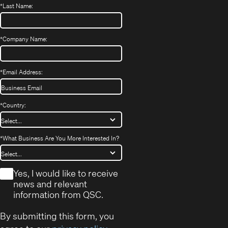
*
Last Name:
*
Company Name:
*
Email Address:
*
Country:
*
What Business Are You More Interested In?
*
Yes, I would like to receive
news and relevant
information from QSC.
By submitting this form, you