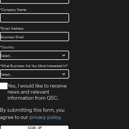
*
Company Name:
*
Email Address:
*
Country:
*
What Business Are You More Interested In?
*
Yes, I would like to receive
news and relevant
information from QSC.
By submitting this form, you
agree to our
privacy policy
.
SIGN UP