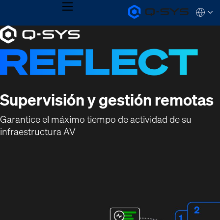
MENU
Q-
Languag
SYS
Current
Audio
QSYS.com (English)
Products
India (English)
Slide:
Homepage
Deutsch
1
Español
Français
/
日本語
1
한국어
Supervisión y gestión remotas
Garantice el máximo tiempo de actividad de su
infraestructura AV