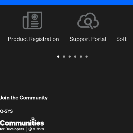
Product Registration
Support Portal
Softwa
Warranty
Support
Software
Training
Document
Q-
/
Portal
&
Library
SYS
Registration
Firmware
Communities
for
Developers
Join the Community
Q-SYS
Q-
(Opens
SYS
in