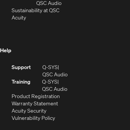
new
window)
(Opens
QSC Audio
window)
(Opens
in
Sustainability at QSC
(Opens
in
new
Acuity
in
new
window)
new
window)
window)
Help
(Opens
Support
Q-SYS
in
(Opens
QSC Audio
new
in
Training
Q-SYS
window)
(Opens
new
QSC Audio
(Opens
in
window)
Product Registration
(Opens
in
new
Warranty Statement
in
new
window)
Acuity Security
(Opens
new
window)
Vulnerability Policy
in
window)