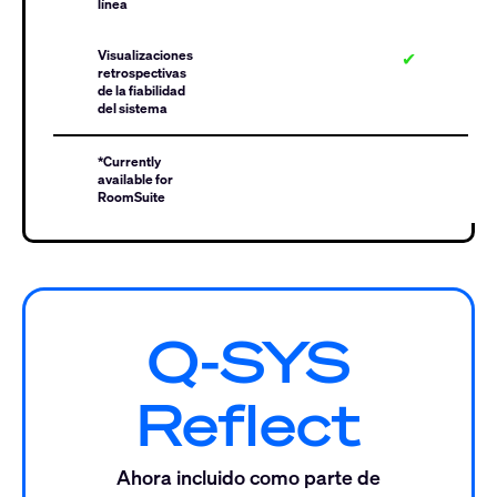
línea
Visualizaciones
✔
retrospectivas
de la fiabilidad
del sistema
*Currently
available for
RoomSuite
Q-SYS
Reflect
Ahora incluido como parte de