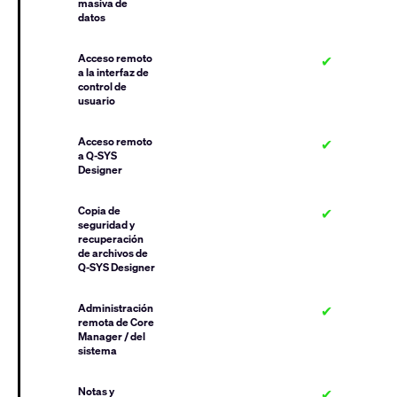
masiva de
datos
Acceso remoto
✔
a la interfaz de
control de
usuario
Acceso remoto
✔
a Q-SYS
Designer
Copia de
✔
seguridad y
recuperación
de archivos de
Q-SYS Designer
Administración
✔
remota de Core
Manager / del
sistema
Notas y
✔