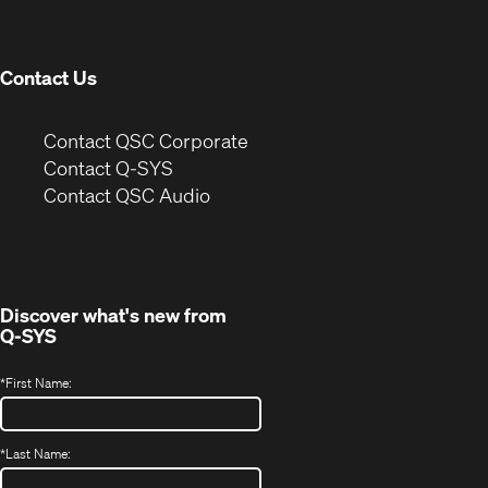
new
window)
Contact Us
(Opens
Contact QSC Corporate
in
Contact Q-SYS
(Opens
new
Contact QSC Audio
in
window)
new
window)
Discover what's new from
Q-SYS
*
First Name:
*
Last Name: