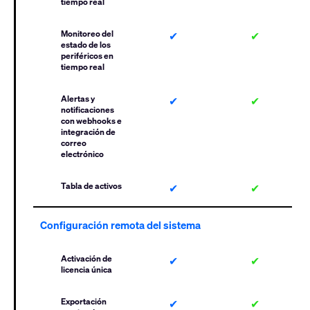
tiempo real
Monitoreo del
✔
✔
estado de los
periféricos en
tiempo real
Alertas y
✔
✔
notificaciones
con webhooks e
integración de
correo
electrónico
Tabla de activos
✔
✔
Configuración remota del sistema
Activación de
✔
✔
licencia única
Exportación
✔
✔