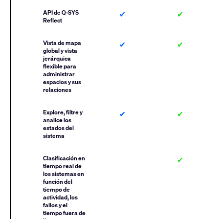
API de Q-SYS
✔
✔
Reflect
Vista de mapa
✔
✔
global y vista
jerárquica
flexible para
administrar
espacios y sus
relaciones
Explore, filtre y
✔
✔
analice los
estados del
sistema
Clasificación en
✔
tiempo real de
los sistemas en
función del
tiempo de
actividad, los
fallos y el
tiempo fuera de