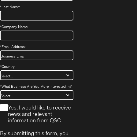
*
Last Name:
*
Company Name:
*
Email Address:
*
Country:
*
What Business Are You More Interested In?
*
Yes, I would like to receive
news and relevant
information from QSC.
By submitting this form, you