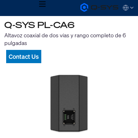
MENU
Q-
Languag
SYS
Audio
QSYS.com (English)
Q-SYS PL-CA6
Products
India (English)
Homepage
Deutsch
Altavoz coaxial de dos vías y rango completo de 6
Español
pulgadas
Français
日本語
Contact Us
한국어