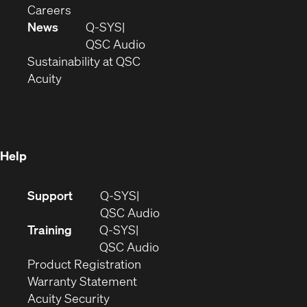
(Opens
window)
new
in
Careers
in
window)
new
News
Q-SYS
new
window)
(Opens
QSC Audio
window)
(Opens
in
Sustainability at QSC
(Opens
in
new
Acuity
in
new
window)
new
window)
window)
Help
(Opens
Support
Q-SYS
in
(Opens
QSC Audio
new
in
Training
Q-SYS
window)
(Opens
new
QSC Audio
(Opens
in
window)
Product Registration
(Opens
in
new
Warranty Statement
in
new
window)
Acuity Security