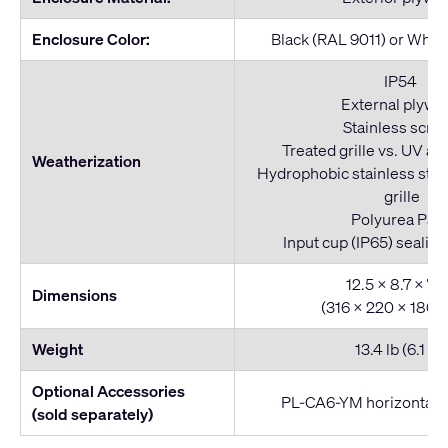
Enclosure Color:
Black (RAL 9011) or Whit
IP54
External plywo
Stainless scre
Treated grille vs. UV an
Weatherization
Hydrophobic stainless ste
grille
Polyurea Pain
Input cup (IP65) sealing
12.5 x 8.7 x 7.1 
Dimensions
(316 x 220 x 180.
Weight
13.4 lb (6.1 kg
Optional Accessories
PL-CA6-YM horizontal 
(sold separately)