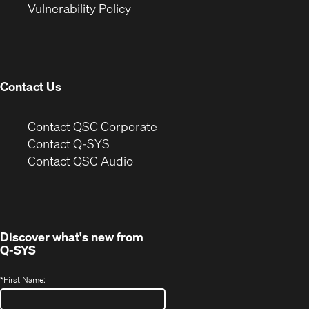
(Opens
new
window)
Vulnerability Policy
in
window)
new
window)
Contact Us
(Opens
Contact QSC Corporate
in
Contact Q-SYS
(Opens
new
Contact QSC Audio
in
window)
new
window)
Discover what's new from
Q-SYS
*
First Name: