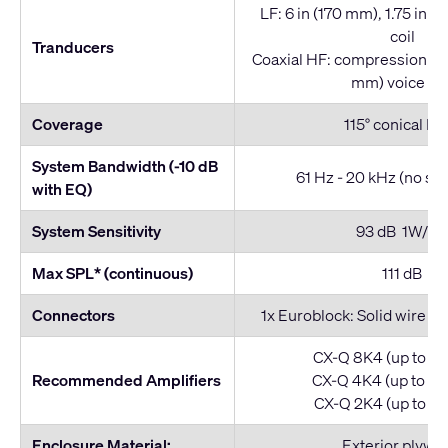
LF: 6 in (170 mm), 1.75 in 
coil
Tranducers
Coaxial HF: compression driv
mm) voice coi
Coverage
115° conical D
System Bandwidth (-10 dB
61 Hz - 20 kHz (no s
with EQ)
System Sensitivity
93 dB 1W/1m
Max SPL* (continuous)
111 dB
Connectors
1x Euroblock: Solid wire 1
CX-Q 8K4 (up to 4 
Recommended Amplifiers
CX-Q 4K4 (up to 3 
CX-Q 2K4 (up to 2 p
Enclosure Material:
Exterior plywo