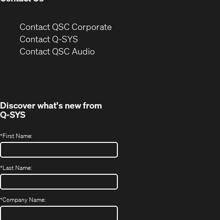
(Opens
Contact QSC Corporate
in
Contact Q-SYS
(Opens
new
Contact QSC Audio
in
window)
new
window)
Discover what's new from
Q-SYS
*
First Name:
*
Last Name:
*
Company Name: