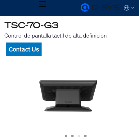
MENU
Q-
Languag
SYS
Audio
QSYS.com (English)
TSC-70-G3
Products
India (English)
Homepage
Deutsch
Control de pantalla táctil de alta definición
Español
Français
Contact Us
日本語
한국어
Slide
Slide
Slide
Slide
1
2
3
4