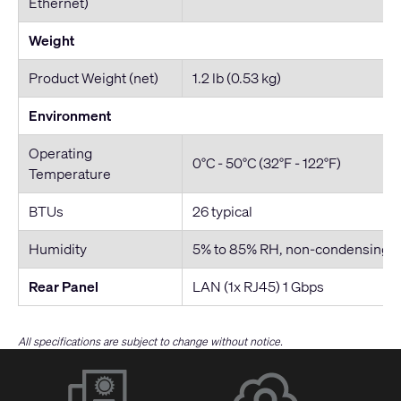
Ethernet)
Weight
Product Weight (net)
1.2 lb (0.53 kg)
Environment
Operating
0°C - 50°C (32°F - 122°F)
Temperature
BTUs
26 typical
Humidity
5% to 85% RH, non-condensing
Rear Panel
LAN (1x RJ45) 1 Gbps
All specifications are subject to change without notice.