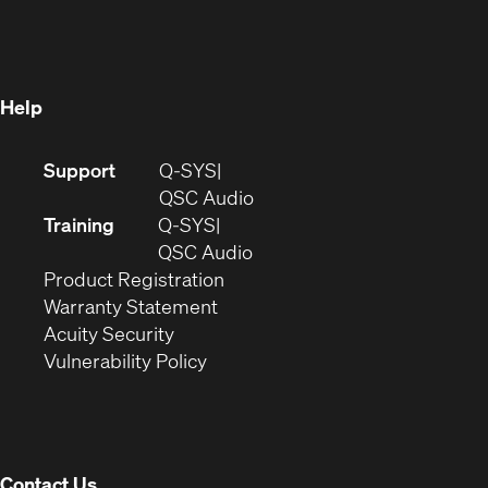
in
new
window)
new
window)
window)
Help
(Opens
Support
Q-SYS
in
(Opens
QSC Audio
new
in
Training
Q-SYS
window)
(Opens
new
QSC Audio
(Opens
in
window)
Product Registration
(Opens
in
new
Warranty Statement
in
new
window)
Acuity Security
(Opens
new
window)
Vulnerability Policy
in
window)
new
window)
Contact Us