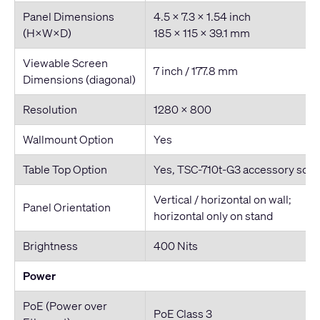
Panel Dimensions
4.5 x 7.3 x 1.54 inch
(H×W×D)
185 x 115 x 39.1 mm
Viewable Screen
7 inch / 177.8 mm
Dimensions (diagonal)
Resolution
1280 × 800
Wallmount Option
Yes
Table Top Option
Yes, TSC-710t-G3 accessory sold
Vertical / horizontal on wall;
Panel Orientation
horizontal only on stand
Brightness
400 Nits
Power
PoE (Power over
PoE Class 3