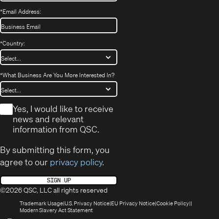
*
Email Address:
*
Country:
*
What Business Are You More Interested In?
*
Yes, I would like to receive
news and relevant
information from QSC.
By submitting this form, you
agree to our
privacy policy
.
SIGN UP
©2026 QSC, LLC all rights reserved
(Opens
(Opens
(Opens
(Opens
Trademark Usage
U.S. Privacy Notice
EU Privacy Notice
Cookie Policy
in
(Opens
in
in
in
Modern Slavery Act Statement
new
in
new
new
new