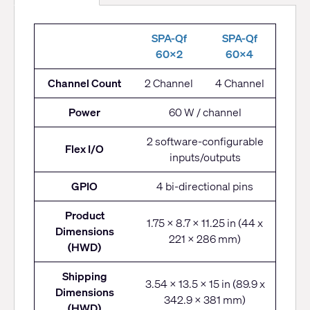
SPA-
SPA-Qf
SPA-Qf
Q
60x2
60x4
Series
Channel Count
2 Channel
4 Channel
Power
60 W / channel
2 software-configurable
Flex I/O
inputs/outputs
GPIO
4 bi-directional pins
Product
1.75 x 8.7 x 11.25 in (44 x
Dimensions
221 x 286 mm)
(HWD)
Shipping
3.54 x 13.5 x 15 in (89.9 x
Dimensions
342.9 x 381 mm)
(HWD)