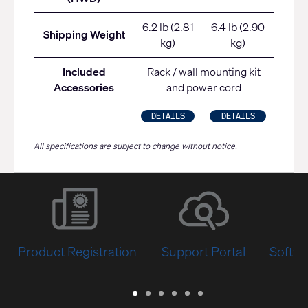
6.2 lb (2.81
6.4 lb (2.90
Shipping Weight
kg)
kg)
Included
Rack / wall mounting kit
Accessories
and power cord
DETAILS
DETAILS
All specifications are subject to change without notice.
Product Registration
Support Portal
Softwa
Warranty
Support
Software
Training
Document
Q-