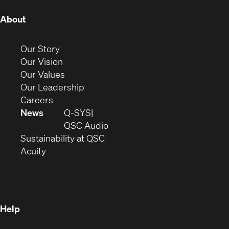
(Opens
About
in
new
(Opens
Our Story
window)
in
(Opens
Our Vision
new
in
(Opens
Our Values
window)
new
in
(Opens
Our Leadership
(Opens
window)
new
in
Careers
in
window)
new
News
Q-SYS
new
window)
(Opens
QSC Audio
window)
(Opens
in
Sustainability at QSC
(Opens
in
new
Acuity
in
new
window)
new
window)
window)
Help