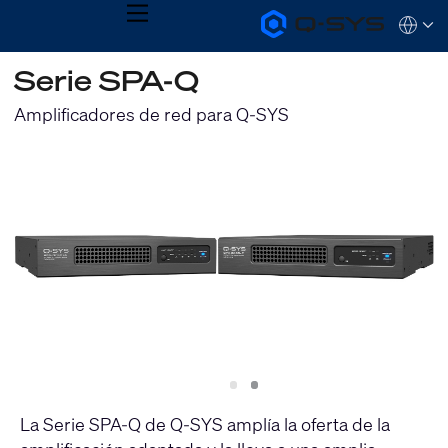
MENU
Q-
Languag
SYS
Audio
QSYS.com (English)
Serie SPA-Q
Products
India (English)
Homepage
Deutsch
Amplificadores de red para Q-SYS
Español
Français
日本語
한국어
Slide
Slide
1
2
La Serie SPA-Q de Q-SYS amplía la oferta de la