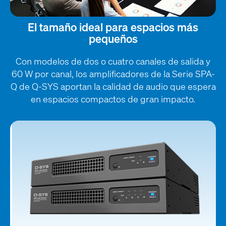
El tamaño ideal para espacios más
pequeños
Con modelos de dos o cuatro canales de salida y
60 W por canal, los amplificadores de la Serie SPA-
Q de Q-SYS aportan la calidad de audio que espera
en espacios compactos de gran impacto.