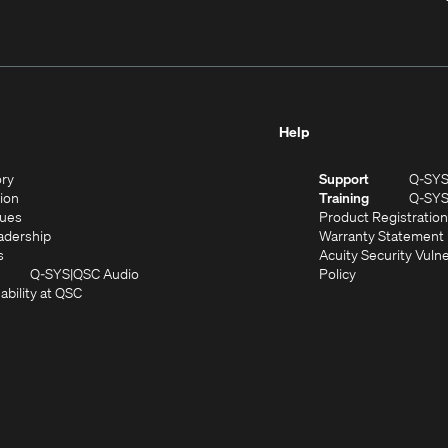
Help
(Opens
ory
Support
Q-SY
in
(Opens
sion
Training
Q-SY
)
new
in
(Opens
lues
Product Registration
window)
new
in
(Opens
adership
Warranty Statement
(Opens
window)
new
in
s
Acuity Security Vulne
in
window)
new
(Opens
(Opens
Q-SYS
QSC Audio
Policy
new
window)
(Opens
in
in
ability at QSC
(Opens
window)
in
new
new
n
new
window)
window)
new
window)
window)