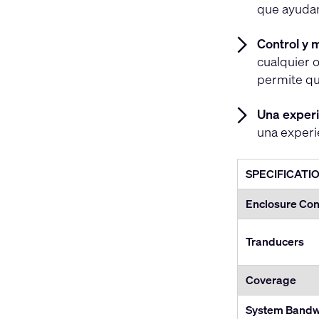
que ayudan
Control y 
cualquier o
permite qu
Una exper
una experie
SPECIFICATI
Enclosure Con
Tranducers
Coverage
System Bandwi