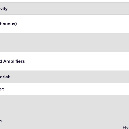
vity
tinuous)
Amplifiers
rial:
or:
n
Hyd