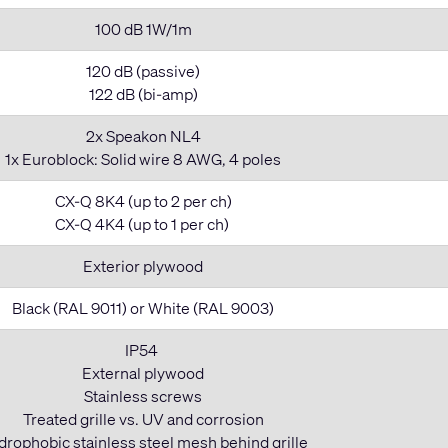
100 dB 1W/1m
120 dB (passive)
122 dB (bi-amp)
2x Speakon NL4
1x Euroblock: Solid wire 8 AWG, 4 poles
CX-Q 8K4 (up to 2 per ch)
CX-Q 4K4 (up to 1 per ch)
Exterior plywood
Black (RAL 9011) or White (RAL 9003)
IP54
External plywood
Stainless screws
Treated grille vs. UV and corrosion
rophobic stainless steel mesh behind grille