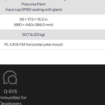
Polyurea Paint
Input cup (IP65) sealing with gland
26 x 17.3 x 15.2 in
(660 x 440x 386.5 mm)
50.7 lb (23 kg)
PL-CA15-YM horizontal yoke mount
Q-SYS
mmunities for
Developers