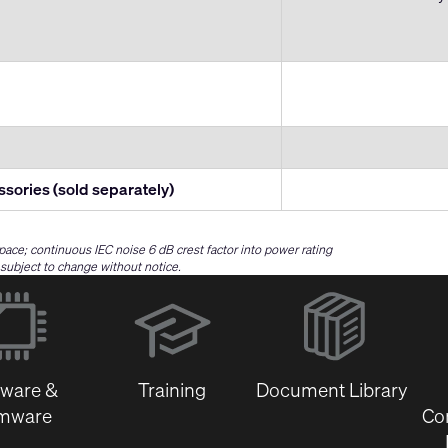
ssories (sold separately)
space; continuous IEC noise 6 dB crest factor into power rating
e subject to change without notice.
(Opens
in
new
window)
tware &
Training
Document Library
rmware
Co