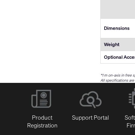
Dimensions
Weight
Optional Acce
*1 m on-axis in free 
All specifications ar
Product
Support Portal
Sof
Registration
Fi