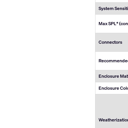
System Sensiti
Max SPL* (con
Connectors
Recommended 
Enclosure Mate
Enclosure Col
Weatherizatio