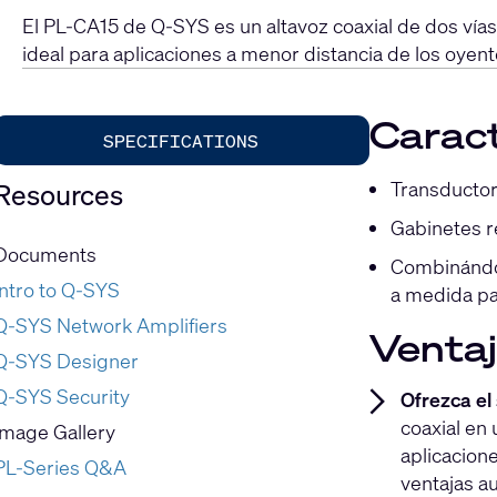
El PL-CA15 de Q-SYS es un altavoz coaxial de dos vía
ideal para aplicaciones a menor distancia de los oyent
Caract
SPECIFICATIONS
Transductor
Resources
Gabinetes r
Documents
Combinándol
Intro to Q-SYS
a medida pa
Q-SYS Network Amplifiers
Venta
Q-SYS Designer
Q-SYS Security
Ofrezca el 
coaxial en
Image Gallery
aplicacion
PL-Series Q&A
ventajas a