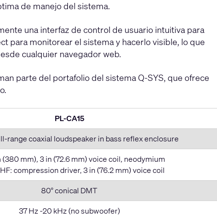
óptima de manejo del sistema.
ente una interfaz de control de usuario intuitiva para
t para monitorear el sistema y hacerlo visible, lo que
desde cualquier navegador web.
rman parte del portafolio del sistema Q-SYS, que ofrece
o.
PL-CA15
ll-range coaxial loudspeaker in bass reflex enclosure
in (380 mm), 3 in (72.6 mm) voice coil, neodymium
 HF: compression driver, 3 in (76.2 mm) voice coil
80° conical DMT
37 Hz -20 kHz (no subwoofer)