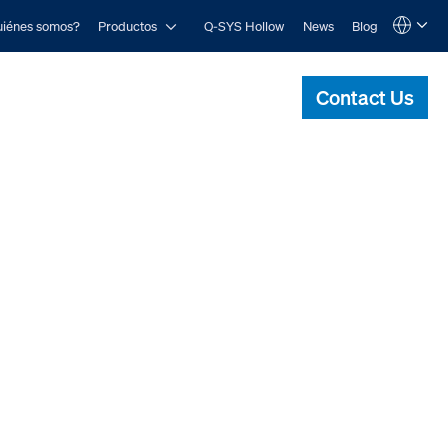
Open Productos
iénes somos?
Productos
Q-SYS Hollow
News
Blog
Language
QSYS.com (English)
India (English)
Contact Us
Deutsch
Español
Français
日本語
한국어