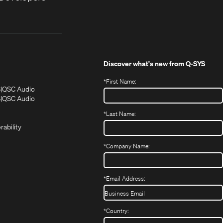
Discover what's new from
Q-SYS
*
First Name:
(Opens
(Opens
S
QSC Audio
in
in
(Opens
S
QSC Audio
(Opens
new
new
in
*
Last Name:
(Opens
in
window)
window)
new
in
new
window)
rability
new
window)
window)
*
Company Name:
*
Email Address:
*
Country: