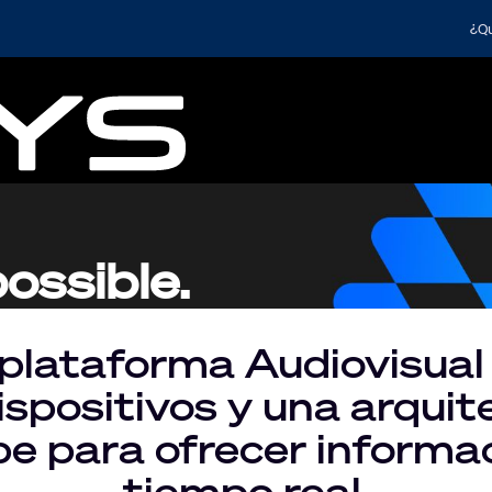
¿Qu
ossible.
plataforma Audiovisual 
dispositivos y una arquit
be para ofrecer informa
tiempo real.