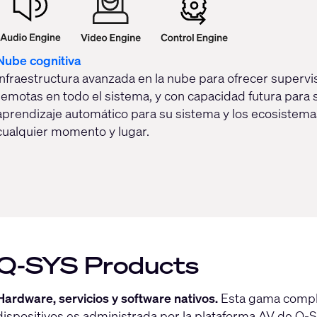
Nube cognitiva
Infraestructura avanzada en la nube para ofrecer supervi
remotas en todo el sistema, y con capacidad futura para s
aprendizaje automático para su sistema y los ecosistema
cualquier momento y lugar.
Q-SYS Products
Hardware, servicios y software nativos.
Esta gama comple
dispositivos es administrada por la plataforma AV de Q-SY