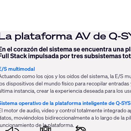
La plataforma AV de Q-
En el corazón del sistema se encuentra una p
Full Stack impulsada por tres subsistemas to
E/S multimodal
Actuando como los ojos y los oídos del sistema, la E/S 
los dispositivos del mundo físico para recopilar entradas 
última instancia, crear la experiencia deseada para los us
Sistema operativo de la plataforma inteligente de Q-SYS
El motor de audio, video y control totalmente integrado apl
datos, moviéndolos bidireccionalmente a lo largo de la pi
funcionamiento de la plataforma.