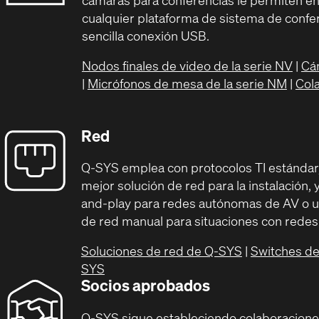
cualquier plataforma de sistema de conf
sencilla conexión USB.
Nodos finales de video de la serie NV
|
Cá
|
Micrófonos de mesa de la serie NM
|
Col
Red
Q-SYS emplea con protocolos TI estándar, 
mejor solución de red para la instalación, 
and-play para redes autónomas de AV o u
de red manual para situaciones con rede
Soluciones de red de Q-SYS
|
Switches de
SYS
Socios aprobados
Q-SYS sigue estableciendo colaboracione