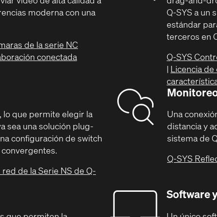
erencias moderna con una
Q-SYS a un s
estándar para
terceros en 
maras de la serie NC
aboración conectada
Q-SYS Contr
|
Licencia de
característi
Monitoreo
lo que permite elegir la
Una conexión
ya sea una solución plug-
distancia y 
na configuración de switch
sistema de Q
s convergentes.
Q-SYS Refle
 red de la Serie NS de Q-
Software y
s que permiten la
Un único sof