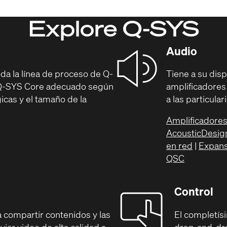
Explore Q-SYS
Audio
a la línea de proceso de Q-
Tiene a su disp
r Q-SYS Core adecuado según
amplificadores
icas y el tamaño de la
a las particula
Amplificadores
AcousticDesi
en red
|
Expans
QSC
Control
 compartir contenidos y las
El completís
iar video de alta calidad a
drag-and-dro