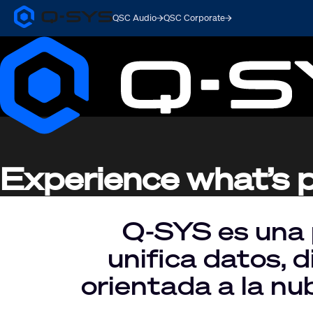
QSC Audio
QSC Corporate
Q-
SYS
Current
Audio
Products
Slide:
Homepage
1
/
1
Experience what’s p
Q-SYS es una 
unifica datos, 
orientada a la nu