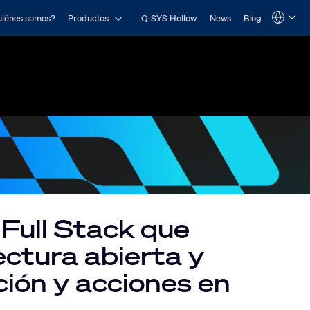
Open Productos
iénes somos?
Productos
Q-SYS Hollow
News
Blog
Language
QSYS.com (English)
India (English)
Deutsch
Español
Français
日本語
한국어
Full Stack que
ectura abierta y
ción y acciones en