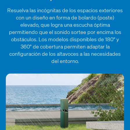
Resuelva las incógnitas de los espacios exteriores
con un diseño en forma de bolardo (poste)
elevado, que logra una escucha óptima
permitiendo que el sonido sortee por encima los
obstáculos. Los modelos disponibles de 180° y
360° de cobertura permiten adaptar la
configuración de los altavoces a las necesidades
del entorno.