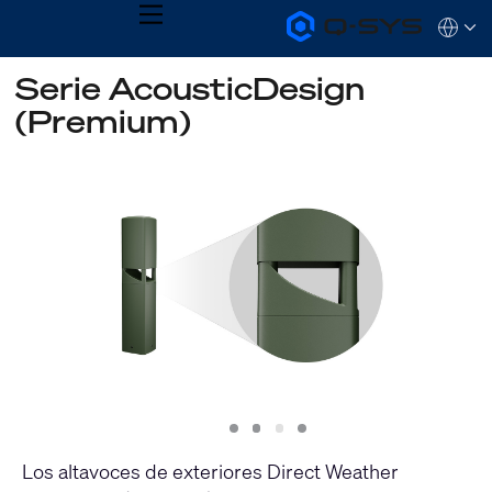
MENU
Q-
Languag
SYS
Audio
QSYS.com (English)
Serie AcousticDesign
Products
India (English)
Homepage
(Premium)
Deutsch
Español
Français
日本語
한국어
Slide
Slide
Slide
Slide
1
2
3
4
Los altavoces de exteriores Direct Weather