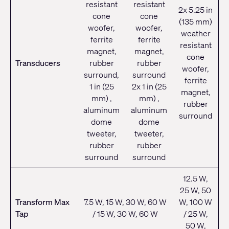
resistant
resistant
2x 5.25 in
cone
cone
(135 mm)
woofer,
woofer,
weather
ferrite
ferrite
resistant
magnet,
magnet,
cone
Transducers
rubber
rubber
woofer,
surround,
surround
ferrite
1 in (25
2x 1 in (25
magnet,
mm) ,
mm) ,
rubber
aluminum
aluminum
surround
dome
dome
tweeter,
tweeter,
rubber
rubber
surround
surround
12.5 W,
25 W, 50
Transform Max
7.5 W, 15 W, 30 W, 60 W
W, 100 W
Tap
/ 15 W, 30 W, 60 W
/ 25 W,
50 W,