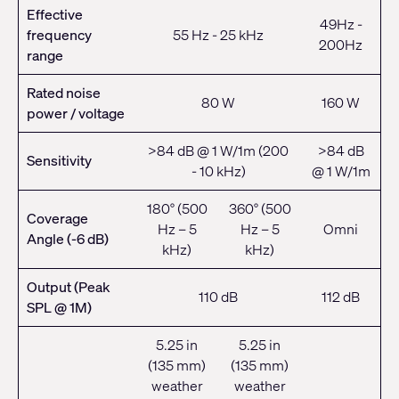
Effective
49Hz -
frequency
55 Hz - 25 kHz
200Hz
range
Rated noise
80 W
160 W
power / voltage
>84 dB @ 1 W/1m (200
>84 dB
Sensitivity
- 10 kHz)
@ 1 W/1m
180° (500
360° (500
Coverage
Hz – 5
Hz – 5
Omni
Angle (-6 dB)
kHz)
kHz)
Output (Peak
110 dB
112 dB
SPL @ 1M)
5.25 in
5.25 in
(135 mm)
(135 mm)
weather
weather