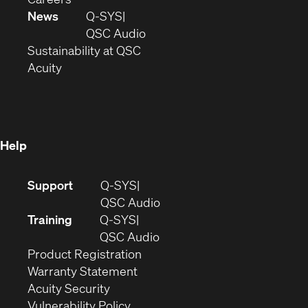
in
window)
new
News
Q-SYS
new
window)
(Opens
QSC Audio
window)
(Opens
in
Sustainability at QSC
(Opens
in
new
Acuity
in
new
window)
new
window)
window)
Help
(Opens
Support
Q-SYS
in
(Opens
QSC Audio
new
in
Training
Q-SYS
window)
(Opens
new
QSC Audio
(Opens
in
window)
Product Registration
(Opens
in
new
Warranty Statement
in
new
window)
Acuity Security
(Opens
new
window)
Vulnerability Policy