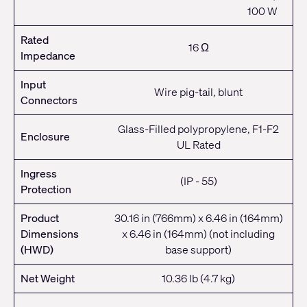
100 W
Rated
16 Ω
Impedance
Input
Wire pig-tail, blunt
Connectors
Glass-Filled polypropylene, F1-F2
Enclosure
UL Rated
Ingress
(IP - 55)
Protection
Product
30.16 in (766mm) x 6.46 in (164mm)
Dimensions
x 6.46 in (164mm) (not including
(HWD)
base support)
Net Weight
10.36 lb (4.7 kg)