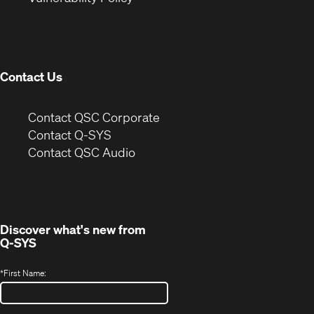
in
window)
new
window)
Contact Us
(Opens
Contact QSC Corporate
in
Contact Q-SYS
(Opens
new
Contact QSC Audio
in
window)
new
window)
Discover what's new from
Q-SYS
*
First Name: