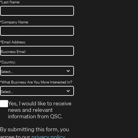
*
Last Name:
*
Company Name:
*
Email Address:
*
Country:
*
What Business Are You More Interested In?
*
Yes, I would like to receive
news and relevant
information from QSC.
By submitting this form, you
agree to our
privacy policy
.