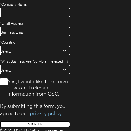
*
Company Name:
*
Email Address:
*
Country:
*
What Business Are You More Interested In?
*
Yes, I would like to receive
news and relevant
information from QSC.
By submitting this form, you
agree to our
privacy policy
.
SIGN UP
©2026 QSC, LLC all rights reserved