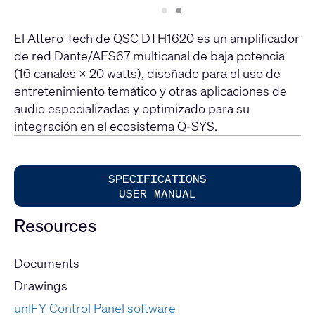
Slide
Slide
1
2
El Attero Tech de QSC DTH1620 es un amplificador
de red Dante/AES67 multicanal de baja potencia
(16 canales × 20 watts), diseñado para el uso de
entretenimiento temático y otras aplicaciones de
audio especializadas y optimizado para su
integración en el ecosistema Q-SYS.
SPECIFICATIONS
USER MANUAL
Resources
Documents
Drawings
unIFY Control Panel software