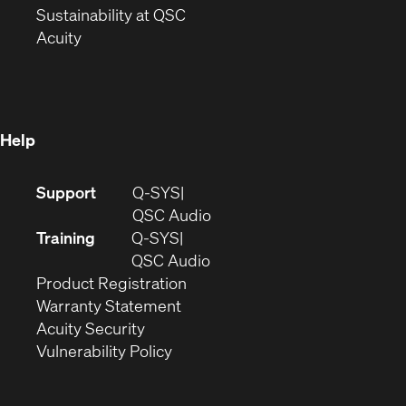
window)
(Opens
in
Sustainability at QSC
(Opens
in
new
Acuity
in
new
window)
new
window)
window)
Help
(Opens
Support
Q-SYS
in
(Opens
QSC Audio
new
in
Training
Q-SYS
window)
(Opens
new
QSC Audio
(Opens
in
window)
Product Registration
(Opens
in
new
Warranty Statement
in
new
window)
Acuity Security
(Opens
new
window)
Vulnerability Policy
in
window)
new