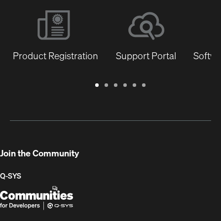
Product Registration
Support Portal
Softwa
Warranty
Support
Software
Training
Document
Q-
/
Portal
&
Library
SYS
Registration
Firmware
Communities
for
Developers
Join the Community
Q-SYS
Q-
(Opens
SYS
in