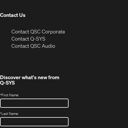
window)
Contact Us
(Opens
Contact QSC Corporate
in
Contact Q-SYS
(Opens
new
Contact QSC Audio
in
window)
new
window)
Discover what's new from
Q-SYS
*
First Name:
*
Last Name: