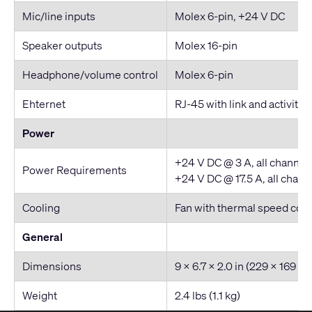
Mic/line inputs
Molex 6-pin, +24 V DC
Speaker outputs
Molex 16-pin
Headphone/volume control
Molex 6-pin
Ehternet
RJ-45 with link and activity 
Power
+24 V DC @ 3 A, all channel
Power Requirements
+24 V DC @ 17.5 A, all chann
Cooling
Fan with thermal speed cont
General
Dimensions
9 x 6.7 x 2.0 in (229 x 169 x
Weight
2.4 lbs (1.1 kg)