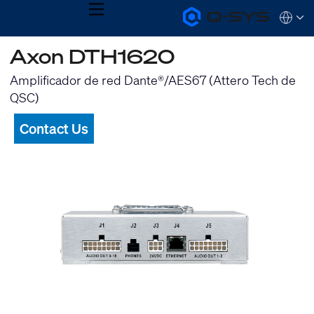
MENU
Q-
Languag
SYS
Audio
QSYS.com (English)
Axon DTH1620
Products
India (English)
Homepage
Deutsch
Amplificador de red Dante®/AES67 (Attero Tech de
Español
QSC)
Français
日本語
Contact Us
한국어