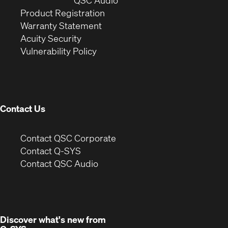
QSC Audio
(Opens
in
window)
Product Registration
(Opens
in
new
Warranty Statement
in
new
window)
Acuity Security
(Opens
new
window)
Vulnerability Policy
in
window)
new
window)
Contact Us
(Opens
Contact QSC Corporate
in
Contact Q-SYS
(Opens
new
Contact QSC Audio
in
window)
new
window)
Discover what's new from