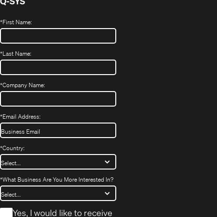
Q-SYS
*
First Name:
*
Last Name:
*
Company Name:
*
Email Address:
*
Country:
*
What Business Are You More Interested In?
*
Yes, I would like to receive