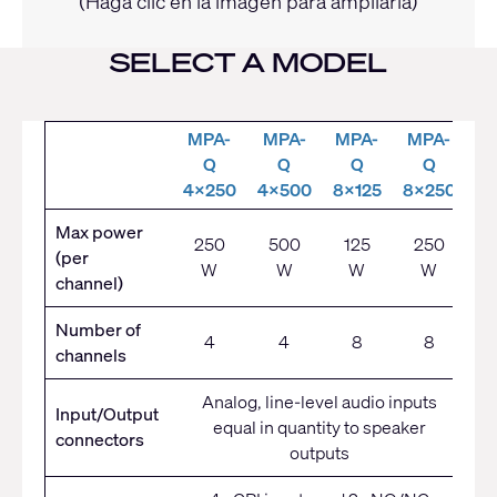
(Haga clic en la imagen para ampliarla)
SELECT A MODEL
MPA-
MPA-
MPA-
MPA-
Q
Q
Q
Q
4x250
4x500
8x125
8x250
Max power
250
500
125
250
(per
W
W
W
W
channel)
Number of
4
4
8
8
channels
Analog, line-level audio inputs
Input/Output
equal in quantity to speaker
connectors
outputs