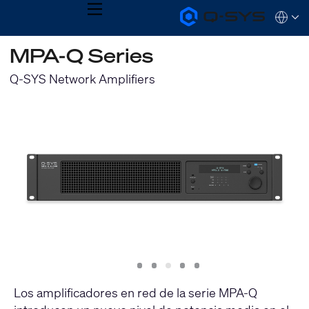
MENU
Q-
Languag
SYS
Audio
QSYS.com (English)
MPA-Q Series
Products
India (English)
Homepage
Deutsch
Q-SYS Network Amplifiers
Español
Français
日本語
한국어
Slide
Slide
Slide
Slide
Slide
1
2
3
4
5
Los amplificadores en red de la serie MPA-Q