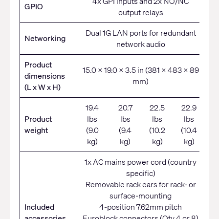
4x GPI inputs and 2x NO/NC
GPIO
output relays
Dual 1G LAN ports for redundant
Networking
network audio
Product
15.0 x 19.0 x 3.5 in (381 x 483 x 89
dimensions
mm)
(L x W x H)
19.4
20.7
22.5
22.9
Product
lbs
lbs
lbs
lbs
weight
(9.0
(9.4
(10.2
(10.4
kg)
kg)
kg)
kg)
1x AC mains power cord (country
specific)
Removable rack ears for rack- or
surface-mounting
Included
4-position 7.62mm pitch
accessories
Euroblock connectors (Qty 4 or 8)