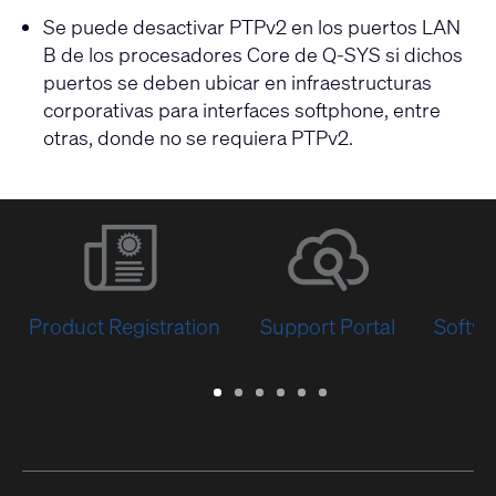
Se puede desactivar PTPv2 en los puertos LAN
B de los procesadores Core de Q-SYS si dichos
puertos se deben ubicar en infraestructuras
corporativas para interfaces softphone, entre
otras, donde no se requiera PTPv2.
Product Registration
Support Portal
Softwa
Warranty
Support
Software
Training
Document
Q-
/
Portal
&
Library
SYS
Registration
Firmware
Communities
for