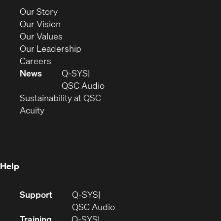
new
(Opens
Our Story
window)
in
(Opens
Our Vision
new
in
(Opens
Our Values
window)
new
in
(Opens
Our Leadership
(Opens
window)
new
in
Careers
in
window)
new
News
Q-SYS
new
window)
(Opens
QSC Audio
window)
(Opens
in
Sustainability at QSC
(Opens
in
new
Acuity
in
new
window)
new
window)
window)
Help
(Opens
Support
Q-SYS
in
(Opens
QSC Audio
new
in
Training
Q-SYS