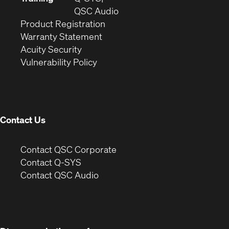
window)
(Opens
new
QSC Audio
(Opens
in
window)
Product Registration
(Opens
in
new
Warranty Statement
in
new
window)
Acuity Security
(Opens
new
window)
Vulnerability Policy
in
window)
new
window)
Contact Us
(Opens
Contact QSC Corporate
in
Contact Q-SYS
(Opens
new
Contact QSC Audio
in
window)
new
window)