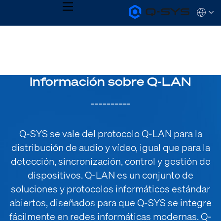
MENU
Q-
Languag
SYS
Audio
QSYS.com (English)
Products
India (English)
Homepage
Deutsch
Español
Français
Información sobre Q-LAN
日本語
한국어
__________
Q-SYS se vale del protocolo Q-LAN para la
distribución de audio y vídeo, igual que para la
detección, sincronización, control y gestión de
dispositivos. Q-LAN es un conjunto de
soluciones y protocolos informáticos estándar
abiertos, diseñados para que Q-SYS se integre
fácilmente en redes informáticas modernas. Q-