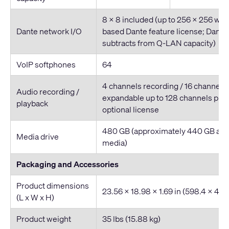
8 x 8 included (up to 256 x 256 wit
Dante network I/O
based Dante feature license; Dante 
subtracts from Q-LAN capacity)
VoIP softphones
64
4 channels recording / 16 channels
Audio recording /
expandable up to 128 channels play
playback
optional license
480 GB (approximately 440 GB avai
Media drive
media)
Packaging and Accessories
Product dimensions
23.56 x 18.98 x 1.69 in (598.4 x 48
(L x W x H)
Product weight
35 lbs (15.88 kg)