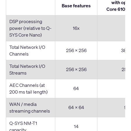
with opti
Base features
Core 610 Sc
DSP processing
power (relative to Q-
16x
2
SYS Core Nano)
Total Network I/O
256 x 256
384 
Channels
Total Network I/O
256 x 256
256 
Streams
AEC Channels (at
64
200 ms tail length)
WAN / media
64 x 64
96 
streaming channels
Q-SYS NM-T1
14
capacity