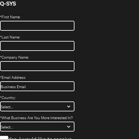
Q-SYS
*
First Name:
*
Last Name:
*
Company Name:
*
Email Address:
*
Country:
*
What Business Are You More Interested In?
*
Yes, I would like to receive