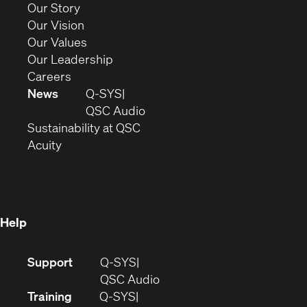
(Opens
Our Story
window)
in
(Opens
Our Vision
new
in
(Opens
Our Values
window)
new
in
(Opens
Our Leadership
(Opens
window)
new
in
Careers
in
window)
new
News
Q-SYS
new
window)
(Opens
QSC Audio
window)
(Opens
in
Sustainability at QSC
(Opens
in
new
Acuity
in
new
window)
new
window)
window)
Help
(Opens
Support
Q-SYS
in
(Opens
QSC Audio
new
in
Training
Q-SYS