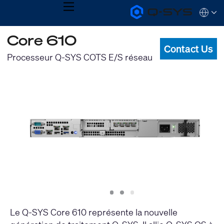
MENU
Q-
Languag
SYS
Audio
QSYS.com (English)
Core 610
Products
India (English)
Homepage
Contact Us
Deutsch
Processeur Q-SYS COTS E/S réseau
Español
Français
日本語
한국어
Slide
Slide
Slide
1
2
3
Le Q-SYS Core 610 représente la nouvelle