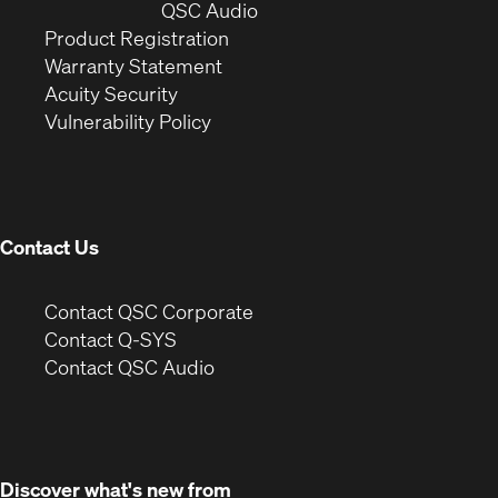
window)
(Opens
new
QSC Audio
(Opens
in
window)
Product Registration
(Opens
in
new
Warranty Statement
in
new
window)
Acuity Security
(Opens
new
window)
Vulnerability Policy
in
window)
new
window)
Contact Us
(Opens
Contact QSC Corporate
in
Contact Q-SYS
(Opens
new
Contact QSC Audio
in
window)
new
window)
Discover what's new from