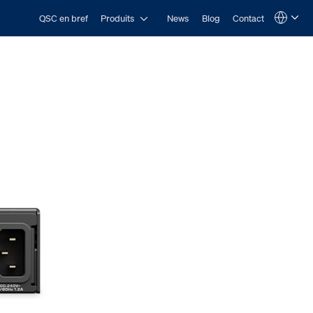
Open Produits
QSC en bref
Produits
News
Blog
Contact
Language
QSYS.com (English)
India (English)
Deutsch
Español
Français
日本語
한국어