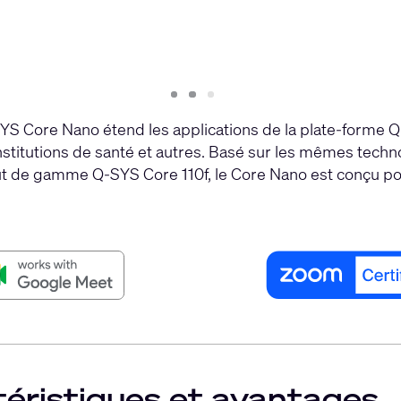
Slide
Slide
Slide
1
2
3
YS Core Nano étend les applications de la plate-forme Q
nstitutions de santé et autres. Basé sur les mêmes tech
t de gamme Q-SYS Core 110f, le Core Nano est conçu po
éristiques et avantages