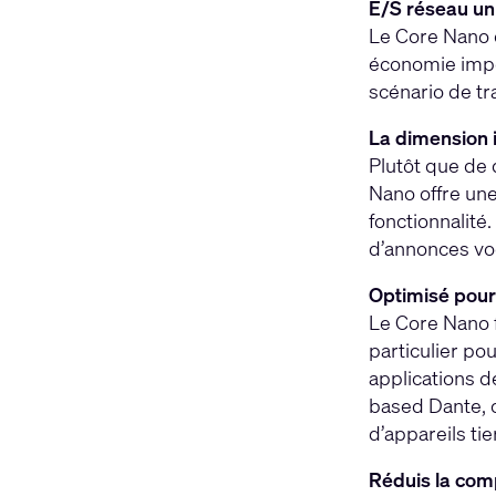
E/S réseau u
Le Core Nano 
économie impor
scénario de tr
La dimension 
Plutôt que de
Nano offre une
fonctionnalité
d’annonces voc
Optimisé pour
Le Core Nano f
particulier po
applications d
based Dante, c
d’appareils tie
Réduis la comp