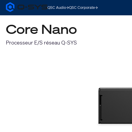
QSC Audio
QSC Corporate
Q-
SYS
Audio
Core Nano
Products
Homepage
Processeur E/S réseau Q-SYS