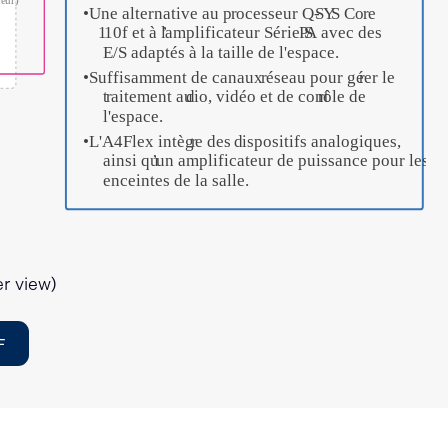
er view)
F