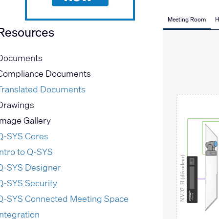
Meeting Room
H
Resources
Documents
Compliance Documents
Translated Documents
Drawings
Image Gallery
Q-SYS Cores
Intro to Q-SYS
Q-SYS Designer
Q-SYS Security
Q-SYS Connected Meeting Space
Integration