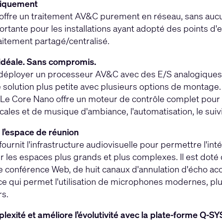
niquement
offre un traitement AV&C purement en réseau, sans aucu
tante pour les installations ayant adopté des points d'
aitement partagé/centralisé.
idéale. Sans compromis.
 déployer un processeur AV&C avec des E/S analogiques i
 solution plus petite avec plusieurs options de montage
. Le Core Nano offre un moteur de contrôle complet pour l
ales et de musique d'ambiance, l'automatisation, le suivi
 l’espace de réunion
ournit l'infrastructure audiovisuelle pour permettre l'in
ur les espaces plus grands et plus complexes. Il est doté
e conférence Web, de huit canaux d'annulation d'écho ac
e qui permet l'utilisation de microphones modernes, plu
rs.
lexité et améliore l’évolutivité avec la plate-forme Q-SY