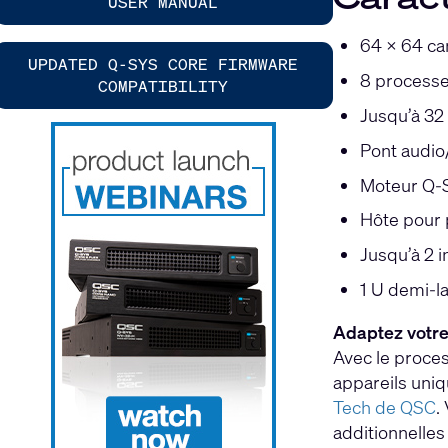
USER MANUAL
64 x 64 ca
UPDATED Q-SYS CORE FIRMWARE
8 process
COMPATIBILITY
Jusqu’à 32 
Pont audio
Moteur Q-SY
Hôte pour 
Jusqu’à 2 
1 U demi-l
Adaptez votre 
Avec le proces
appareils uniq
Tech de QSC
.
additionnelle