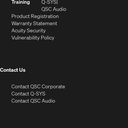
new
in
Training
Q-SYS
window)
(Opens
new
QSC Audio
(Opens
in
window)
Product Registration
(Opens
in
new
Warranty Statement
in
new
window)
Acuity Security
(Opens
new
window)
Vulnerability Policy
in
window)
new
window)
Contact Us
(Opens
Contact QSC Corporate
in
Contact Q-SYS
(Opens
new
Contact QSC Audio
in
window)
new
window)