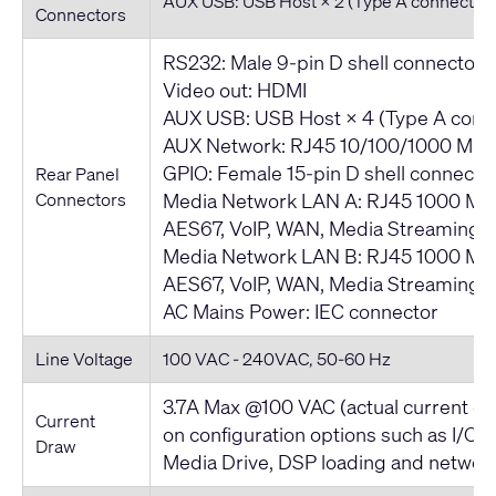
AUX USB: USB Host × 2 (Type A connector
Connectors
RS232: Male 9-pin D shell connector 
Video out: HDMI
AUX USB: USB Host × 4 (Type A conn
AUX Network: RJ45 10/100/1000 Mb
GPIO: Female 15-pin D shell connector
Rear Panel
Connectors
Media Network LAN A: RJ45 1000 Mb
AES67, VoIP, WAN, Media Streaming, e
Media Network LAN B: RJ45 1000 Mb
AES67, VoIP, WAN, Media Streaming, e
AC Mains Power: IEC connector
Line Voltage
100 VAC - 240VAC, 50-60 Hz
3.7A Max @100 VAC (actual current 
Current
on configuration options such as I/O 
Draw
Media Drive, DSP loading and network