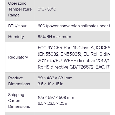
Operating
Temperature
0°C - 50°C
Range
BTU/Hour
600 (power conversion estimate under typi
Humidty
85% RH maximum
FCC 47 CFR Part 15 Class A, IC ICES-
(EN55032, EN55035), EU RoHS direct
Regulatory
2011/65/EU, WEEE directive 2012/19/
RoHS directive GB/T26572, EAC, RTL
Product
89 × 483 × 381 mm
Dimensions
3.5 × 19 × 15 in
Shipping
165 × 597 × 508 mm
Carton
6.5 × 23.5 × 20 in
Dimensions