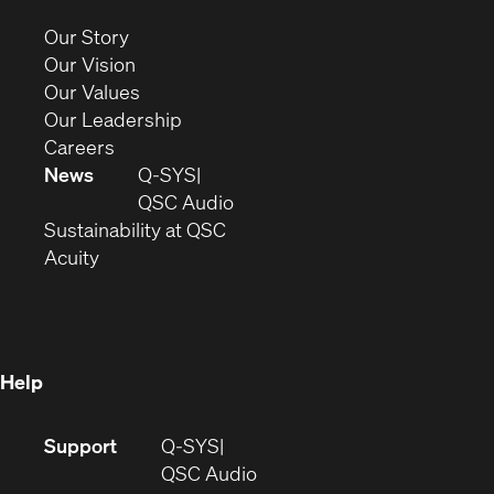
new
(Opens
Our Story
window)
in
(Opens
Our Vision
new
in
(Opens
Our Values
window)
new
in
(Opens
Our Leadership
(Opens
window)
new
in
Careers
in
window)
new
News
Q-SYS
new
window)
(Opens
QSC Audio
window)
(Opens
in
Sustainability at QSC
(Opens
in
new
Acuity
in
new
window)
new
window)
window)
Help
(Opens
Support
Q-SYS
in
(Opens
QSC Audio