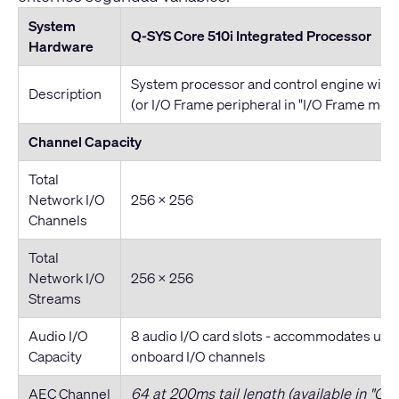
System
Q-SYS Core 510i Integrated Processor
Hardware
System processor and control engine with 
Description
(or I/O Frame peripheral in "I/O Frame mod
Channel Capacity
Total
Network I/O
256 × 256
Channels
Total
Network I/O
256 x 256
Streams
Audio I/O
8 audio I/O card slots - accommodates up to
Capacity
onboard I/O channels
AEC Channel
64 at 200ms tail length (available in "Q