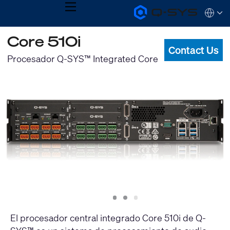
MENU
Q-
Languag
SYS
Audio
QSYS.com (English)
Core 510i
Products
India (English)
Homepage
Contact Us
Deutsch
Procesador Q-SYS™ Integrated Core
Español
Français
日本語
한국어
Slide
Slide
Slide
1
2
3
El procesador central integrado Core 510i de Q-