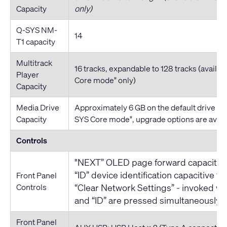
Capacity
only)
Q-SYS NM-
14
T1 capacity
Multitrack
16 tracks, expandable to 128 tracks (availab
Player
Core mode" only)
Capacity
Media Drive
Approximately 6 GB on the default drive (ac
Capacity
SYS Core mode", upgrade options are avail
Controls
"NEXT” OLED page forward capacitive
“ID” device identification capacitive t
Front Panel
Controls
“Clear Network Settings” - invoked w
and “ID” are pressed simultaneously
Front Panel