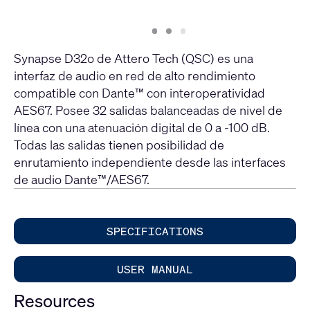
Slide
Slide
Slide
1
2
3
Synapse D32o de Attero Tech (QSC) es una
interfaz de audio en red de alto rendimiento
compatible con Dante™ con interoperatividad
AES67. Posee 32 salidas balanceadas de nivel de
línea con una atenuación digital de 0 a -100 dB.
Todas las salidas tienen posibilidad de
enrutamiento independiente desde las interfaces
de audio Dante™/AES67.
SPECIFICATIONS
USER MANUAL
Resources