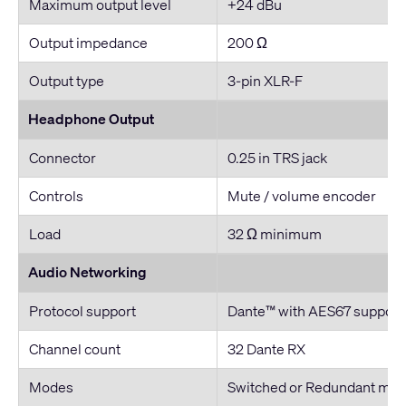
Maximum output level
+24 dBu
Output impedance
200 Ω
Output type
3-pin XLR-F
Headphone Output
Connector
0.25 in TRS jack
Controls
Mute / volume encoder
Load
32 Ω minimum
Audio Networking
Protocol support
Dante™ with AES67 support
Channel count
32 Dante RX
Modes
Switched or Redundant mo