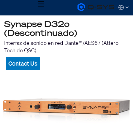
MENU
Q-
Languag
SYS
Audio
QSYS.com (English)
Synapse D32o
Products
India (English)
Homepage
(Descontinuado)
Deutsch
Español
Interfaz de sonido en red Dante™/AES67 (Attero
Français
Tech de QSC)
日本語
한국어
Contact Us