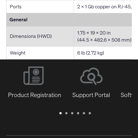
Ports
2 x 1 Gb copper on RJ-45, 2 
General
1.75 x 19 x 20 in
Dimensions (HWD)
(44.5 x 482.6 x 508 mm)
Weight
6 lb (2.72 kg)
Product Registration
Support Portal
Softwa
Warranty
Support
Software
Training
Document
Q-
/
Portal
&
Library
SYS
Registration
Firmware
Communities
for