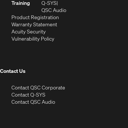
new
in
Training
Q-SYS
window)
(Opens
new
QSC Audio
(Opens
in
window)
Product Registration
(Opens
in
new
Warranty Statement
in
new
window)
Acuity Security
(Opens
new
window)
Vulnerability Policy
in
window)
new
window)
Contact Us
(Opens
Contact QSC Corporate
in
Contact Q-SYS
(Opens
new
Contact QSC Audio
in
window)
new
window)