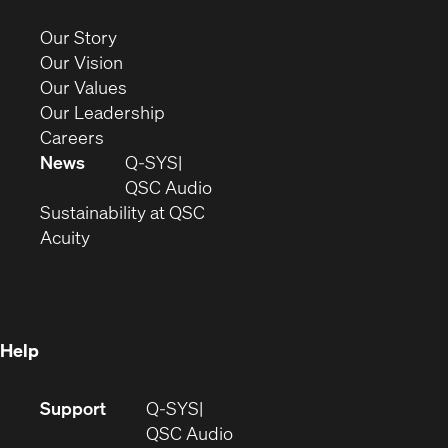
in
new
(Opens
Our Story
window)
in
(Opens
Our Vision
new
in
(Opens
Our Values
window)
new
in
(Opens
Our Leadership
(Opens
window)
new
in
Careers
in
window)
new
News
Q-SYS
new
window)
(Opens
QSC Audio
window)
(Opens
in
Sustainability at QSC
(Opens
in
new
Acuity
in
new
window)
new
window)
window)
Help
(Opens
Support
Q-SYS
in
(Opens
QSC Audio